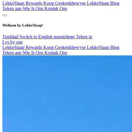
LekkeSlaap Rewards
Koop Geskenkbewyse
LekkeSlaap Blog
Teken aan
Wie Is Ons
Kontak Ons
Welkom by LekkeSlaap!
Tuisblad
Switch to English
gunstelinge
Teken in
Lys by ons
LekkeSlaap Rewards
Koop Geskenkbewyse
LekkeSlaap Blog
Teken aan
Wie Is Ons
Kontak Ons