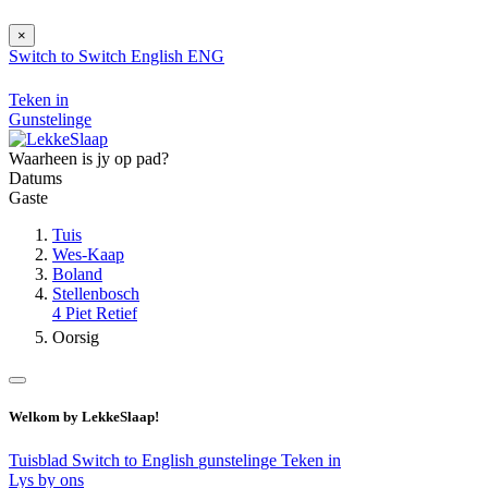
×
Switch to
Switch
English
ENG
Teken in
Gunstelinge
Waarheen is jy op pad?
Datums
Gaste
Tuis
Wes-Kaap
Boland
Stellenbosch
4 Piet Retief
Oorsig
Welkom by LekkeSlaap!
Tuisblad
Switch to English
gunstelinge
Teken in
Lys by ons