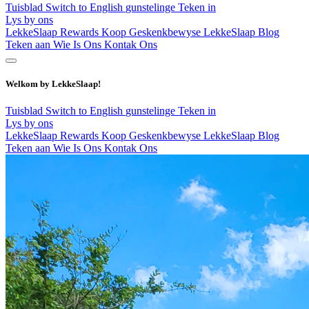
Tuisblad
Switch to English
gunstelinge
Teken in
Lys by ons
LekkeSlaap Rewards
Koop Geskenkbewyse
LekkeSlaap Blog
Teken aan
Wie Is Ons
Kontak Ons
Welkom by LekkeSlaap!
Tuisblad
Switch to English
gunstelinge
Teken in
Lys by ons
LekkeSlaap Rewards
Koop Geskenkbewyse
LekkeSlaap Blog
Teken aan
Wie Is Ons
Kontak Ons