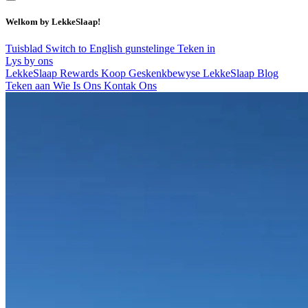
Welkom by LekkeSlaap!
Tuisblad
Switch to English
gunstelinge
Teken in
Lys by ons
LekkeSlaap Rewards
Koop Geskenkbewyse
LekkeSlaap Blog
Teken aan
Wie Is Ons
Kontak Ons