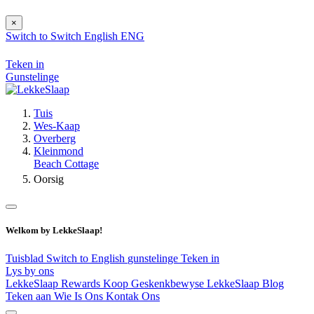
×
Switch to
Switch
English
ENG
Teken in
Gunstelinge
Tuis
Wes-Kaap
Overberg
Kleinmond
Beach Cottage
Oorsig
Welkom by LekkeSlaap!
Tuisblad
Switch to English
gunstelinge
Teken in
Lys by ons
LekkeSlaap Rewards
Koop Geskenkbewyse
LekkeSlaap Blog
Teken aan
Wie Is Ons
Kontak Ons