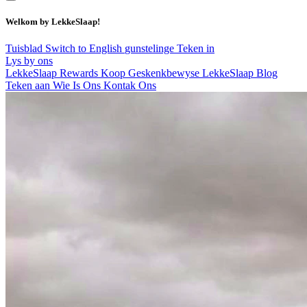
Welkom by LekkeSlaap!
Tuisblad
Switch to English
gunstelinge
Teken in
Lys by ons
LekkeSlaap Rewards
Koop Geskenkbewyse
LekkeSlaap Blog
Teken aan
Wie Is Ons
Kontak Ons