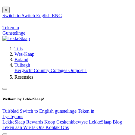
×
Switch to
Switch
English
ENG
Teken in
Gunstelinge
Tuis
Wes-Kaap
Boland
Tulbagh
Bergsicht Country Cottages Outpost 1
Resensies
Welkom by LekkeSlaap!
Tuisblad
Switch to English
gunstelinge
Teken in
Lys by ons
LekkeSlaap Rewards
Koop Geskenkbewyse
LekkeSlaap Blog
Teken aan
Wie Is Ons
Kontak Ons