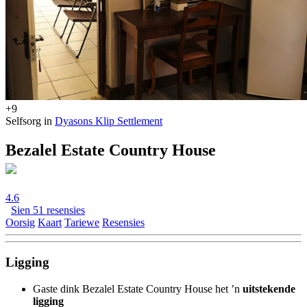
+9
Selfsorg in
Dyasons Klip Settlement
Bezalel Estate Country House
4.6
Sien 51 resensies
Oorsig
Kaart
Tariewe
Resensies
Ligging
Gaste dink Bezalel Estate Country House het ’n
uitstekende
ligging