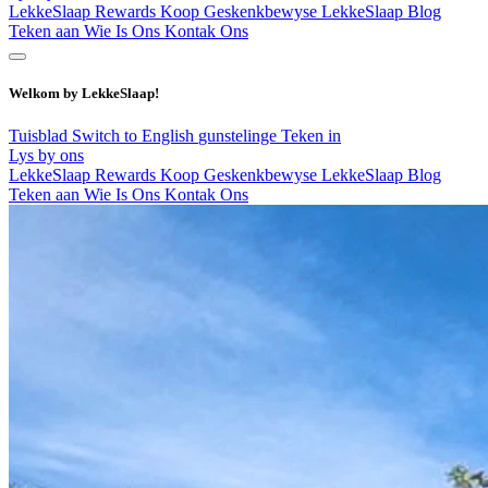
LekkeSlaap Rewards
Koop Geskenkbewyse
LekkeSlaap Blog
Teken aan
Wie Is Ons
Kontak Ons
Welkom by LekkeSlaap!
Tuisblad
Switch to English
gunstelinge
Teken in
Lys by ons
LekkeSlaap Rewards
Koop Geskenkbewyse
LekkeSlaap Blog
Teken aan
Wie Is Ons
Kontak Ons