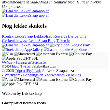
akkommodasie in Suid-Afrika en Namibië bied; Hulle is 'n lekke
klomp mense.
Nog lekke skakels
Kontak LekkeSlaap
LekkeSlaap Rewards
Lys by Ons
Geskenkbewyse
LekkeSlaap Blog
Teken In
EFT
SSL
Werfkaart
·
Bepalings en Voorwaardes
© 2026
Tripco (Pty) Ltd.
t/a
LekkeSlaap.co.za
© 2026
Tripco (Pty) Ltd.
t/a LekkeSlaap.co.za
•
Werfkaart
•
Bepalings en Voorwaardes
•
Koekies
EFT
SSL
Welkom by
LekkeSlaap
Gasteprofiel bestaan ​​reeds