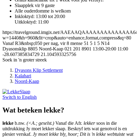
Slaapplek vir 9 gaste
Alle ouderdomme is welkom
Inkloktyd: 13:00 tot 20:00
Uitkloktyd: 11:00
https://travelground.imgix.net/AAEAAQAAAAAAAAAAAAAA64b4
w=1440&h=960&fit=crop&auto=enhance,format,compress&q=80
Vanaf R3&nbsp;050 per nag, vir 8 mense
51
5
1
5
N14
Dyasonsklip
8805
Noord-Kaap
021 201 8901
13:00-20:00
11:00
-28.607385834729
21.104593325756
Soek in 'n groter streek
Dyasons Klip Settlement
Kalahari
Noord-Kaap
Switch to
English
Wat beteken lekke?
lekke
b.nw.
(<A.; geselst.)
Vanaf die Afr.
lekker
soos in die
uitdrukking Jy moet lekker slaap. Beskryf iets wat genotvol is en
plesier verskaf.
Jy moet lekke bly, hoor; Dit is 'n lekke webtuiste wat