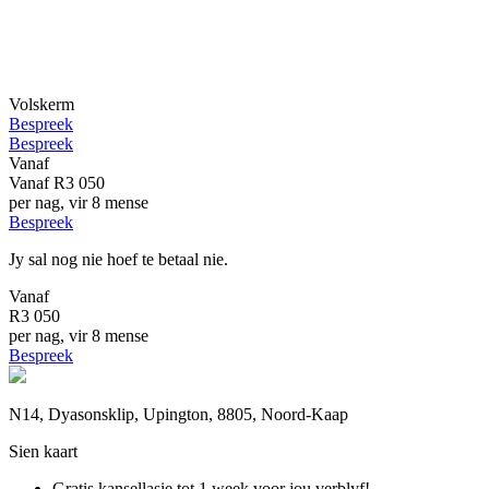
Volskerm
Bespreek
Bespreek
Vanaf
Vanaf
R3 050
per nag, vir 8 mense
Bespreek
Jy sal nog nie hoef te betaal nie.
Vanaf
R3 050
per nag, vir 8 mense
Bespreek
N14, Dyasonsklip, Upington, 8805, Noord-Kaap
Sien kaart
Gratis kansellasie
tot 1 week voor jou verblyf!