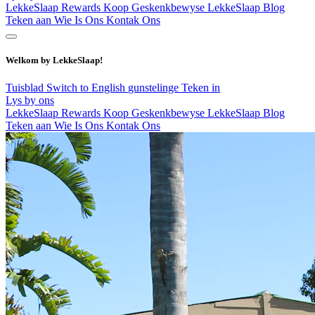
LekkeSlaap Rewards
Koop Geskenkbewyse
LekkeSlaap Blog
Teken aan
Wie Is Ons
Kontak Ons
Welkom by LekkeSlaap!
Tuisblad
Switch to English
gunstelinge
Teken in
Lys by ons
LekkeSlaap Rewards
Koop Geskenkbewyse
LekkeSlaap Blog
Teken aan
Wie Is Ons
Kontak Ons