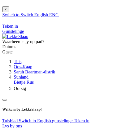
×
Switch to
Switch
English
ENG
Teken in
Gunstelinge
Waarheen is jy op pad?
Datums
Gaste
Tuis
Oos-Kaap
Sarah Baartman-distrik
Sunland
Bietjie Rus
Oorsig
Welkom by LekkeSlaap!
Tuisblad
Switch to English
gunstelinge
Teken in
Lys by ons