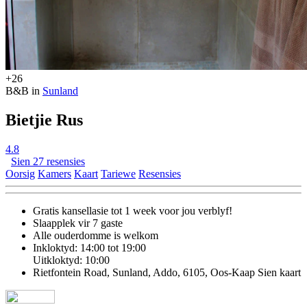
+26
B&B in
Sunland
Bietjie Rus
4.8
Sien 27 resensies
Oorsig
Kamers
Kaart
Tariewe
Resensies
Gratis kansellasie
tot 1 week voor jou verblyf!
Slaapplek vir 7 gaste
Alle ouderdomme is welkom
Inkloktyd: 14:00 tot 19:00
Uitkloktyd: 10:00
Rietfontein Road, Sunland, Addo, 6105, Oos-Kaap
Sien kaart