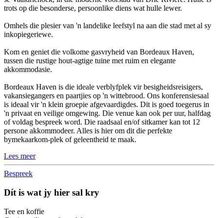
trots op die besonderse, persoonlike diens wat hulle lewer.
Omhels die plesier van 'n landelike leefstyl na aan die stad met al sy
inkopiegeriewe.
Kom en geniet die volkome gasvryheid van Bordeaux Haven,
tussen die rustige hout-agtige tuine met ruim en elegante
akkommodasie.
Bordeaux Haven is die ideale verblyfplek vir besigheidsreisigers,
vakansiegangers en paartjies op 'n wittebrood. Ons konferensiesaal
is ideaal vir 'n klein groepie afgevaardigdes. Dit is goed toegerus in
'n privaat en veilige omgewing. Die venue kan ook per uur, halfdag
of voldag bespreek word. Die raadsaal en/of sitkamer kan tot 12
persone akkommodeer. Alles is hier om dit die perfekte
bymekaarkom-plek of geleentheid te maak.
Lees meer
Bespreek
Dít is wat jy hier sal kry
Tee en koffie