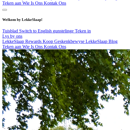
Teken aan
Wie Is Ons
Kontak Ons
Welkom by LekkeSlaap!
Tuisblad
Switch to English
gunstelinge
Teken in
Lys by ons
LekkeSlaap Rewards
Koop Geskenkbewyse
LekkeSlaap Blog
Teken aan
Wie Is Ons
Kontak Ons