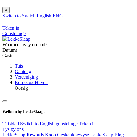
×
Switch to
Switch
English
ENG
Teken in
Gunstelinge
Waarheen is jy op pad?
Datums
Gaste
Tuis
Gauteng
Vereeniging
Bordeaux Haven
Oorsig
Welkom by LekkeSlaap!
Tuisblad
Switch to English
gunstelinge
Teken in
Lys by ons
LekkeSlaap Rewards
Koop Geskenkbewyse
LekkeSlaap Blog