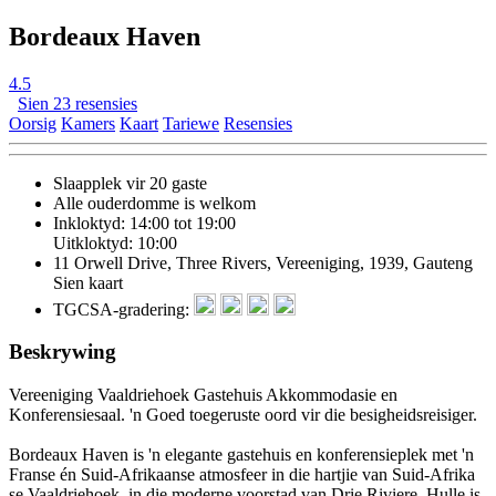
Bordeaux Haven
4.5
Sien 23 resensies
Oorsig
Kamers
Kaart
Tariewe
Resensies
Slaapplek vir 20 gaste
Alle ouderdomme is welkom
Inkloktyd: 14:00 tot 19:00
Uitkloktyd: 10:00
11 Orwell Drive, Three Rivers, Vereeniging, 1939, Gauteng
Sien kaart
TGCSA-gradering:
Beskrywing
Vereeniging Vaaldriehoek Gastehuis Akkommodasie en
Konferensiesaal. 'n Goed toegeruste oord vir die besigheidsreisiger.
Bordeaux Haven is 'n elegante gastehuis en konferensieplek met 'n
Franse én Suid-Afrikaanse atmosfeer in die hartjie van Suid-Afrika
se Vaaldriehoek, in die moderne voorstad van Drie Riviere. Hulle is