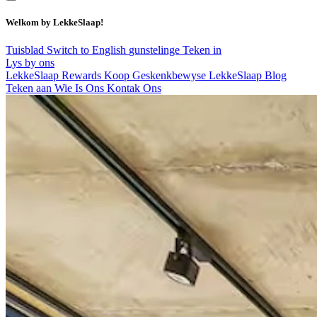
Welkom by LekkeSlaap!
Tuisblad
Switch to English
gunstelinge
Teken in
Lys by ons
LekkeSlaap Rewards
Koop Geskenkbewyse
LekkeSlaap Blog
Teken aan
Wie Is Ons
Kontak Ons