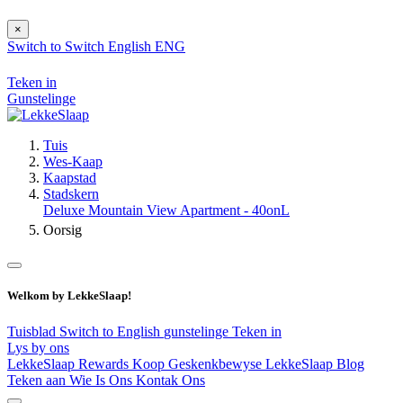
×
Switch to
Switch
English
ENG
Teken in
Gunstelinge
Tuis
Wes-Kaap
Kaapstad
Stadskern
Deluxe Mountain View Apartment - 40onL
Oorsig
Welkom by LekkeSlaap!
Tuisblad
Switch to English
gunstelinge
Teken in
Lys by ons
LekkeSlaap Rewards
Koop Geskenkbewyse
LekkeSlaap Blog
Teken aan
Wie Is Ons
Kontak Ons