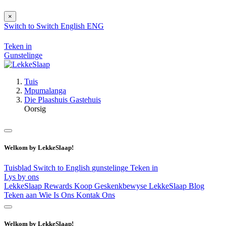
×
Switch to
Switch
English
ENG
Teken in
Gunstelinge
Tuis
Mpumalanga
Die Plaashuis Gastehuis
Oorsig
Welkom by LekkeSlaap!
Tuisblad
Switch to English
gunstelinge
Teken in
Lys by ons
LekkeSlaap Rewards
Koop Geskenkbewyse
LekkeSlaap Blog
Teken aan
Wie Is Ons
Kontak Ons
Welkom by LekkeSlaap!