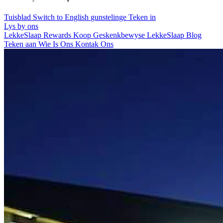
Tuisblad
Switch to English
gunstelinge
Teken in
Lys by ons
LekkeSlaap Rewards
Koop Geskenkbewyse
LekkeSlaap Blog
Teken aan
Wie Is Ons
Kontak Ons