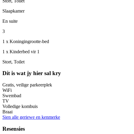
Stort, Toilet
Slaapkamer
En suite
3
1 x Koningingrootte-bed
1 x Kinderbed vir 1
Stort, Toilet
Dít is wat jy hier sal kry
Gratis, veilige parkeerplek
WiFi
Swembad
TV
Volledige kombuis
Braai
Sien alle geriewe en kenmerke
Resensies