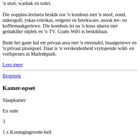
'n stort, wasbak en toilet.
Die oopplan-leefarea beskik oor 'n kombuis met 'n stoof, oond,
mikrogolf, yskas-vrieskas, eetgerei en breekware, asook tee- en
koffiemaakgeriewe. Die kombuis lei na 'n knus sitarea met
gemaklike sitplek en 'n TV. Gratis WiFi is beskikbaar.
Buite het gaste hul eie privaat area met 'n etenstafel, braaigeriewe en
'n privaat plonspoel. Daar is 'n verskeidenheid vrylopende wild- en
voëlspesies in Marlothpark.
Lees meer
Bespreek
Kamer-opset
Slaapkamer
En suite
3
1 x Koningingrootte-bed