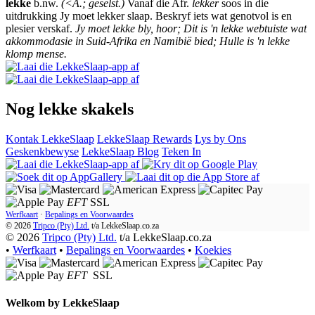
lekke
b.nw.
(<A.; geselst.)
Vanaf die Afr.
lekker
soos in die
uitdrukking Jy moet lekker slaap. Beskryf iets wat genotvol is en
plesier verskaf.
Jy moet lekke bly, hoor; Dit is 'n lekke webtuiste wat
akkommodasie in Suid-Afrika en Namibië bied; Hulle is 'n lekke
klomp mense.
Nog lekke skakels
Kontak LekkeSlaap
LekkeSlaap Rewards
Lys by Ons
Geskenkbewyse
LekkeSlaap Blog
Teken In
EFT
SSL
Werfkaart
·
Bepalings en Voorwaardes
© 2026
Tripco (Pty) Ltd.
t/a
LekkeSlaap.co.za
© 2026
Tripco (Pty) Ltd.
t/a LekkeSlaap.co.za
•
Werfkaart
•
Bepalings en Voorwaardes
•
Koekies
EFT
SSL
Welkom by
LekkeSlaap