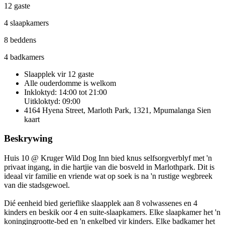
12 gaste
4 slaapkamers
8 beddens
4 badkamers
Slaapplek vir 12 gaste
Alle ouderdomme is welkom
Inkloktyd: 14:00 tot 21:00
Uitkloktyd: 09:00
4164 Hyena Street, Marloth Park, 1321, Mpumalanga
Sien
kaart
Beskrywing
Huis 10 @ Kruger Wild Dog Inn bied knus selfsorgverblyf met 'n
privaat ingang, in die hartjie van die bosveld in Marlothpark. Dit is
ideaal vir familie en vriende wat op soek is na 'n rustige wegbreek
van die stadsgewoel.
Dié eenheid bied gerieflike slaapplek aan 8 volwassenes en 4
kinders en beskik oor 4 en suite-slaapkamers. Elke slaapkamer het 'n
koningingrootte-bed en 'n enkelbed vir kinders. Elke badkamer het