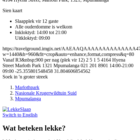
Sien kaart
Slaapplek vir 12 gaste
Alle ouderdomme is welkom
Inkloktyd: 14:00 tot 21:00
Uitkloktyd: 09:00
https://travelground.imgix.net/AAEAAQAAAAAAAAAAAAAA47ceb
w=1440&h=960&fit=crop&auto=enhance,format,compress&q=80
Vanaf R3&nbsp;900 per nag (plek vir 12)
2
5
1
5
4164 Hyena
Street
Marloth Park
1321
Mpumalanga
021 201 8901
14:00-21:00
09:00
-25.355801548458
31.804606854562
Soek in 'n groter streek
Marlothpark
Nasionale Krugerwildtuin Suid
Mpumalanga
Switch to
English
Wat beteken lekke?