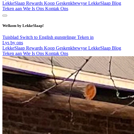
LekkeSlaap Rewards
Koop Geskenkbewyse
LekkeSlaap Blog
Teken aan
Wie Is Ons
Kontak Ons
Welkom by LekkeSlaap!
Tuisblad
Switch to English
gunstelinge
Teken in
Lys by ons
LekkeSlaap Rewards
Koop Geskenkbewyse
LekkeSlaap Blog
Teken aan
Wie Is Ons
Kontak Ons