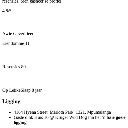
resensies.
Sien gasheer se profiel
4.8
/5
Awie
Geverifieer
Eiendomme
11
Resensies
80
Op LekkeSlaap
8 jaar
Ligging
4164 Hyena Street, Marloth Park, 1321, Mpumalanga
Gaste dink Huis 10 @ Kruger Wild Dog Inn het ’n
baie goeie
ligging