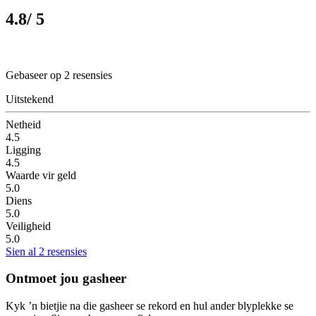
4.8
/ 5
Gebaseer op 2 resensies
Uitstekend
Netheid
4.5
Ligging
4.5
Waarde vir geld
5.0
Diens
5.0
Veiligheid
5.0
Sien al 2 resensies
Ontmoet jou gasheer
Kyk ’n bietjie na die gasheer se rekord en hul ander blyplekke se