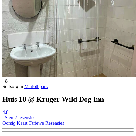
+8
Selfsorg in
Marlothpark
Huis 10 @ Kruger Wild Dog Inn
4.8
Sien 2 resensies
Oorsig
Kaart
Tariewe
Resensies