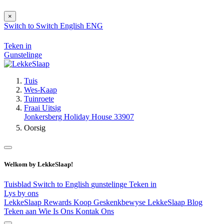
×
Switch to
Switch
English
ENG
Teken in
Gunstelinge
Tuis
Wes-Kaap
Tuinroete
Fraai Uitsig
Jonkersberg Holiday House 33907
Oorsig
Welkom by LekkeSlaap!
Tuisblad
Switch to English
gunstelinge
Teken in
Lys by ons
LekkeSlaap Rewards
Koop Geskenkbewyse
LekkeSlaap Blog
Teken aan
Wie Is Ons
Kontak Ons