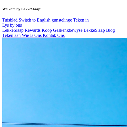
Welkom by LekkeSlaap!
Tuisblad
Switch to English
gunstelinge
Teken in
Lys by ons
LekkeSlaap Rewards
Koop Geskenkbewyse
LekkeSlaap Blog
Teken aan
Wie Is Ons
Kontak Ons