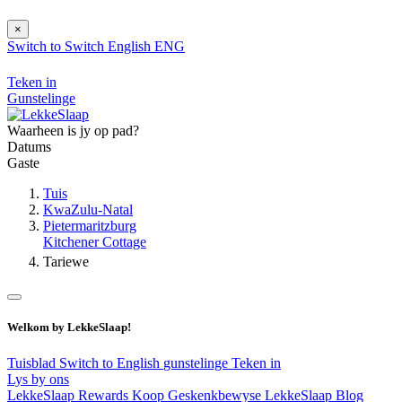
×
Switch to
Switch
English
ENG
Teken in
Gunstelinge
Waarheen is jy op pad?
Datums
Gaste
Tuis
KwaZulu-Natal
Pietermaritzburg
Kitchener Cottage
Tariewe
Welkom by LekkeSlaap!
Tuisblad
Switch to English
gunstelinge
Teken in
Lys by ons
LekkeSlaap Rewards
Koop Geskenkbewyse
LekkeSlaap Blog