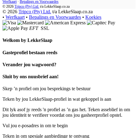
Werfkaart
·
Bepalings en Voorwaardes
© 2026
Tripco (Pty) Ltd.
t/a
LekkeSlaap.co.za
© 2026
Tripco (Pty) Ltd.
t/a LekkeSlaap.co.za
•
Werfkaart
•
Bepalings en Voorwaardes
•
Koekies
EFT
SSL
Welkom by
LekkeSlaap
Gasteprofiel bestaan ​​reeds
Verander jou wagwoord?
Sluit by ons nuusbrief aan!
Skep ’n profiel om jou besprekings te bestuur
Teken by jou LekkeSlaap-profiel in wat gekoppel is aan
Dit lyk asof jy reeds 'n profiel as ’n gas het. Teken asseblief in om
jou identiteit te verifieer voordat ons jou gasheerprofiel opstel.
Vul jou e-posadres in om te begin
Teken in om spesiale aanbiedinge te ontvang