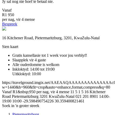
Jy sal nog nie hoef te betaal nie.
Vanaf
R1 950
per nag, vir 4 mense
Bespreek
16 Kitchener Road, Pietermaritzburg, 3201, KwaZulu-Natal
Sien kaart
Gratis kansellasie
tot 1 week voor jou verblyf!
Slaapplek vir 4 gaste
Alle ouderdomme is welkom
Inkloktyd: 14:00 tot 19:00
Uitkloktyd: 10:00
https://travelground.imgix.net/AAEAAQAAAAAAAAAAAAAAcfad5
w=1440&h=960&fit=crop&auto=enhance,format,compress&q=80
Vanaf R1&nbsp;950 per nag, vir 4 mense
11
5
1
5
16 Kitchener
Road
Pietermaritzburg
3201
KwaZulu-Natal
021 201 8901
14:00-
19:00
10:00
-29.598490754226
30.359400821461
Soek in 'n groter streek
Pietermaritzburg