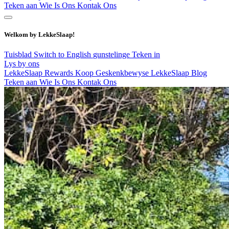
Teken aan
Wie Is Ons
Kontak Ons
Welkom by LekkeSlaap!
Tuisblad
Switch to English
gunstelinge
Teken in
Lys by ons
LekkeSlaap Rewards
Koop Geskenkbewyse
LekkeSlaap Blog
Teken aan
Wie Is Ons
Kontak Ons