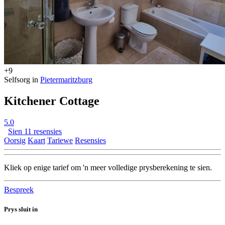
+9
Selfsorg in
Pietermaritzburg
Kitchener Cottage
5.0
Sien 11 resensies
Oorsig
Kaart
Tariewe
Resensies
Kliek op enige tarief om 'n meer volledige prysberekening te sien.
Bespreek
Prys sluit in