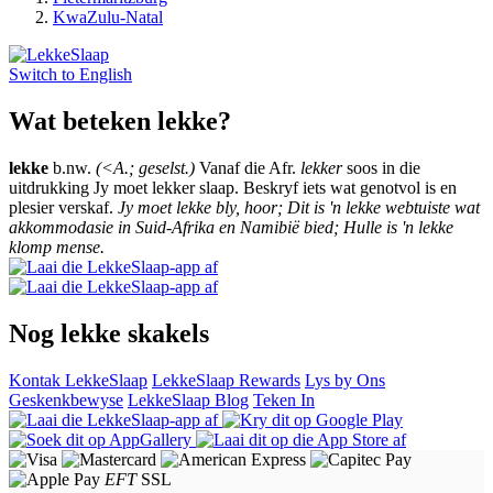
KwaZulu-Natal
Switch to
English
Wat beteken lekke?
lekke
b.nw.
(<A.; geselst.)
Vanaf die Afr.
lekker
soos in die
uitdrukking Jy moet lekker slaap. Beskryf iets wat genotvol is en
plesier verskaf.
Jy moet lekke bly, hoor; Dit is 'n lekke webtuiste wat
akkommodasie in Suid-Afrika en Namibië bied; Hulle is 'n lekke
klomp mense.
Nog lekke skakels
Kontak LekkeSlaap
LekkeSlaap Rewards
Lys by Ons
Geskenkbewyse
LekkeSlaap Blog
Teken In
EFT
SSL