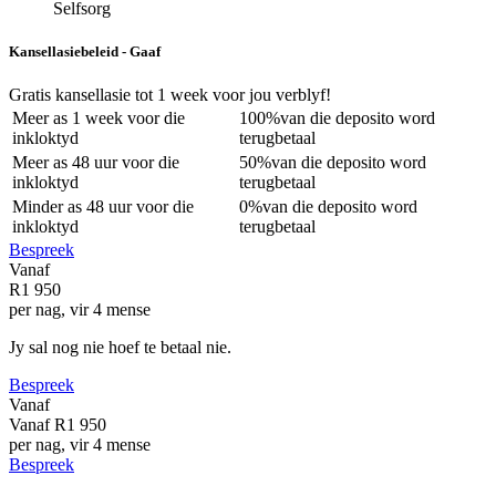
Selfsorg
Kansellasiebeleid - Gaaf
Gratis kansellasie
tot 1 week voor jou verblyf!
Meer as
1 week
voor die
100%
van die deposito word
inkloktyd
terugbetaal
Meer as
48 uur
voor die
50%
van die deposito word
inkloktyd
terugbetaal
Minder as
48 uur
voor die
0%
van die deposito word
inkloktyd
terugbetaal
Bespreek
Vanaf
R1 950
per nag, vir 4 mense
Jy sal nog nie hoef te betaal nie.
Bespreek
Vanaf
Vanaf
R1 950
per nag, vir 4 mense
Bespreek