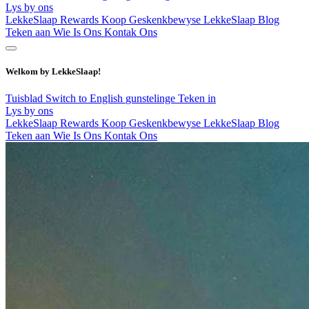
Lys by ons
LekkeSlaap Rewards
Koop Geskenkbewyse
LekkeSlaap Blog
Teken aan
Wie Is Ons
Kontak Ons
Welkom by LekkeSlaap!
Tuisblad
Switch to English
gunstelinge
Teken in
Lys by ons
LekkeSlaap Rewards
Koop Geskenkbewyse
LekkeSlaap Blog
Teken aan
Wie Is Ons
Kontak Ons