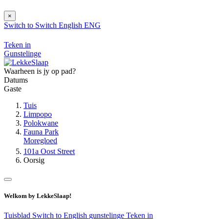
×
Switch to
Switch
English
ENG
Teken in
Gunstelinge
Waarheen is jy op pad?
Datums
Gaste
Tuis
Limpopo
Polokwane
Fauna Park
Moregloed
101a Oost Street
Oorsig
Welkom by LekkeSlaap!
Tuisblad
Switch to English
gunstelinge
Teken in