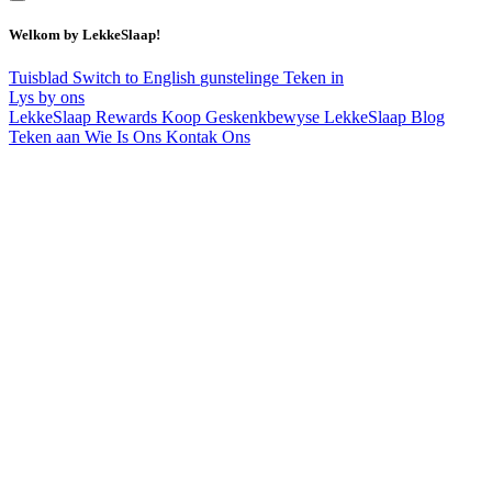
Welkom by LekkeSlaap!
Tuisblad
Switch to English
gunstelinge
Teken in
Lys by ons
LekkeSlaap Rewards
Koop Geskenkbewyse
LekkeSlaap Blog
Teken aan
Wie Is Ons
Kontak Ons