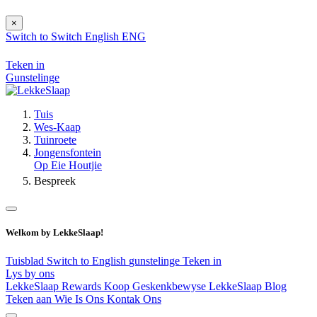
×
Switch to
Switch
English
ENG
Teken in
Gunstelinge
Tuis
Wes-Kaap
Tuinroete
Jongensfontein
Op Eie Houtjie
Bespreek
Welkom by LekkeSlaap!
Tuisblad
Switch to English
gunstelinge
Teken in
Lys by ons
LekkeSlaap Rewards
Koop Geskenkbewyse
LekkeSlaap Blog
Teken aan
Wie Is Ons
Kontak Ons