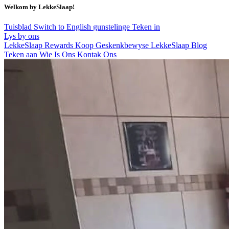
Welkom by LekkeSlaap!
Tuisblad
Switch to English
gunstelinge
Teken in
Lys by ons
LekkeSlaap Rewards
Koop Geskenkbewyse
LekkeSlaap Blog
Teken aan
Wie Is Ons
Kontak Ons