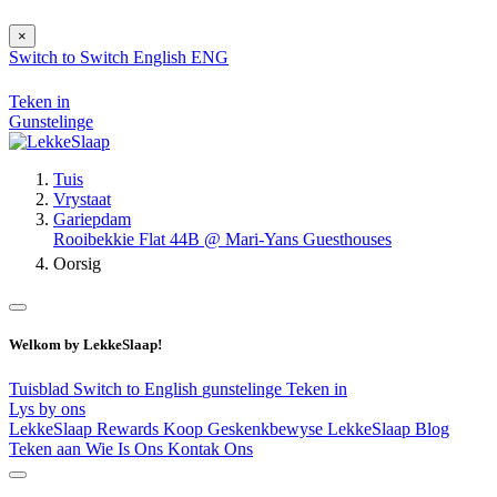
×
Switch to
Switch
English
ENG
Teken in
Gunstelinge
Tuis
Vrystaat
Gariepdam
Rooibekkie Flat 44B @ Mari-Yans Guesthouses
Oorsig
Welkom by LekkeSlaap!
Tuisblad
Switch to English
gunstelinge
Teken in
Lys by ons
LekkeSlaap Rewards
Koop Geskenkbewyse
LekkeSlaap Blog
Teken aan
Wie Is Ons
Kontak Ons