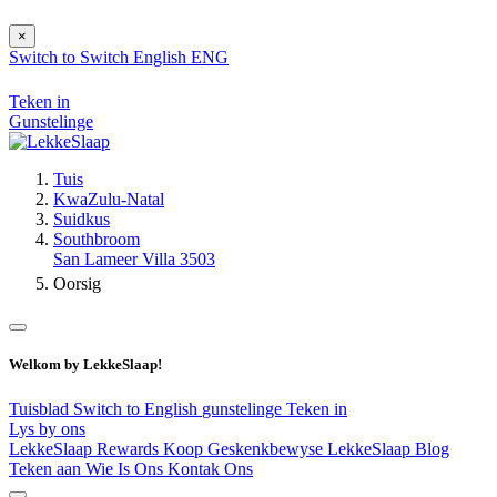
×
Switch to
Switch
English
ENG
Teken in
Gunstelinge
Tuis
KwaZulu-Natal
Suidkus
Southbroom
San Lameer Villa 3503
Oorsig
Welkom by LekkeSlaap!
Tuisblad
Switch to English
gunstelinge
Teken in
Lys by ons
LekkeSlaap Rewards
Koop Geskenkbewyse
LekkeSlaap Blog
Teken aan
Wie Is Ons
Kontak Ons