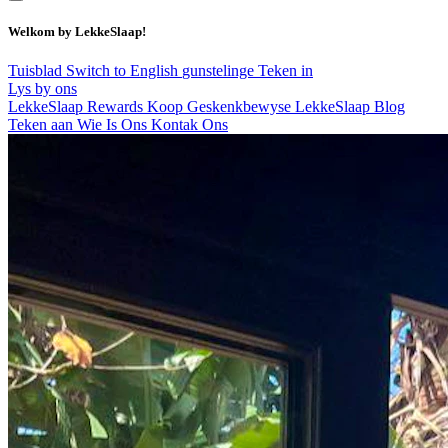
Welkom by LekkeSlaap!
Tuisblad
Switch to English
gunstelinge
Teken in
Lys by ons
LekkeSlaap Rewards
Koop Geskenkbewyse
LekkeSlaap Blog
Teken aan
Wie Is Ons
Kontak Ons