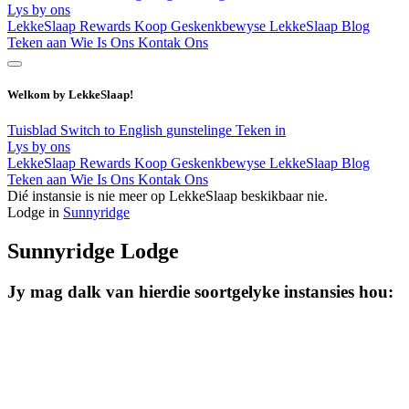
Lys by ons
LekkeSlaap Rewards
Koop Geskenkbewyse
LekkeSlaap Blog
Teken aan
Wie Is Ons
Kontak Ons
Welkom by LekkeSlaap!
Tuisblad
Switch to English
gunstelinge
Teken in
Lys by ons
LekkeSlaap Rewards
Koop Geskenkbewyse
LekkeSlaap Blog
Teken aan
Wie Is Ons
Kontak Ons
Dié instansie is nie meer op LekkeSlaap beskikbaar nie.
Lodge in
Sunnyridge
Sunnyridge Lodge
Jy mag dalk van hierdie soortgelyke instansies hou: