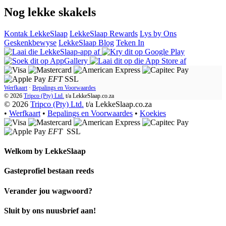
Nog lekke skakels
Kontak LekkeSlaap
LekkeSlaap Rewards
Lys by Ons
Geskenkbewyse
LekkeSlaap Blog
Teken In
EFT
SSL
Werfkaart
·
Bepalings en Voorwaardes
© 2026
Tripco (Pty) Ltd.
t/a
LekkeSlaap.co.za
© 2026
Tripco (Pty) Ltd.
t/a LekkeSlaap.co.za
•
Werfkaart
•
Bepalings en Voorwaardes
•
Koekies
EFT
SSL
Welkom by
LekkeSlaap
Gasteprofiel bestaan ​​reeds
Verander jou wagwoord?
Sluit by ons nuusbrief aan!