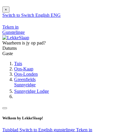
×
Switch to
Switch
English
ENG
Teken in
Gunstelinge
Waarheen is jy op pad?
Datums
Gaste
Tuis
Oos-Kaap
Oos-Londen
Greenfields
Sunnyridge
Sunnyridge Lodge
Welkom by LekkeSlaap!
Tuisblad
Switch to English
gunstelinge
Teken in