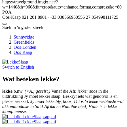
https://travelground.imgix.net/?
w=1440&h=960&fit=crop&auto=enhance,format,compress&q=80
POA
Oos-Kaap
021 201 8901
-
-33.038566950556
27.854998111725
Soek in 'n groter streek
Sunnyridge
Greenfields
Oos-Londen
Oos-Kaap
Switch to
English
Wat beteken lekke?
lekke
b.nw.
(<A.; geselst.)
Vanaf die Afr.
lekker
soos in die
uitdrukking Jy moet lekker slaap. Beskryf iets wat genotvol is en
plesier verskaf.
Jy moet lekke bly, hoor; Dit is 'n lekke webtuiste wat
akkommodasie in Suid-Afrika en Namibië bied; Hulle is 'n lekke
klomp mense.