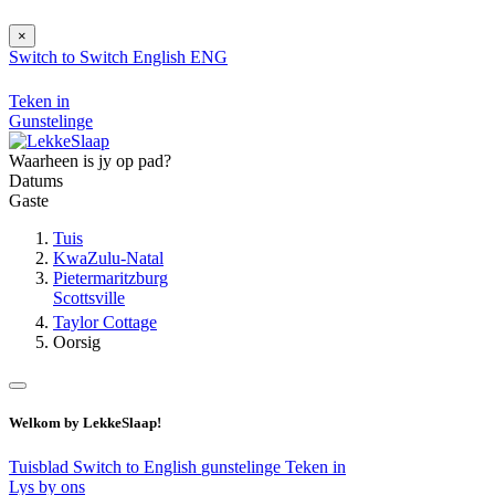
×
Switch to
Switch
English
ENG
Teken in
Gunstelinge
Waarheen is jy op pad?
Datums
Gaste
Tuis
KwaZulu-Natal
Pietermaritzburg
Scottsville
Taylor Cottage
Oorsig
Welkom by LekkeSlaap!
Tuisblad
Switch to English
gunstelinge
Teken in
Lys by ons