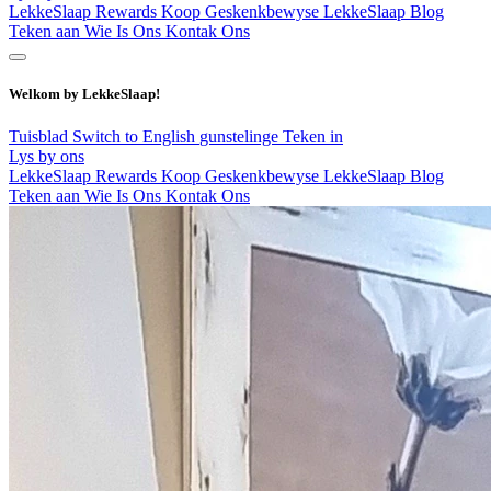
LekkeSlaap Rewards
Koop Geskenkbewyse
LekkeSlaap Blog
Teken aan
Wie Is Ons
Kontak Ons
Welkom by LekkeSlaap!
Tuisblad
Switch to English
gunstelinge
Teken in
Lys by ons
LekkeSlaap Rewards
Koop Geskenkbewyse
LekkeSlaap Blog
Teken aan
Wie Is Ons
Kontak Ons