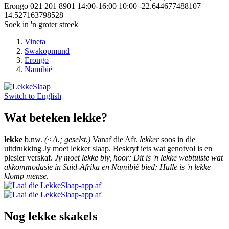
Erongo
021 201 8901
14:00-16:00
10:00
-22.644677488107
14.527163798528
Soek in 'n groter streek
Vineta
Swakopmund
Erongo
Namibië
Switch to
English
Wat beteken lekke?
lekke
b.nw.
(<A.; geselst.)
Vanaf die Afr.
lekker
soos in die
uitdrukking Jy moet lekker slaap. Beskryf iets wat genotvol is en
plesier verskaf.
Jy moet lekke bly, hoor; Dit is 'n lekke webtuiste wat
akkommodasie in Suid-Afrika en Namibië bied; Hulle is 'n lekke
klomp mense.
Nog lekke skakels