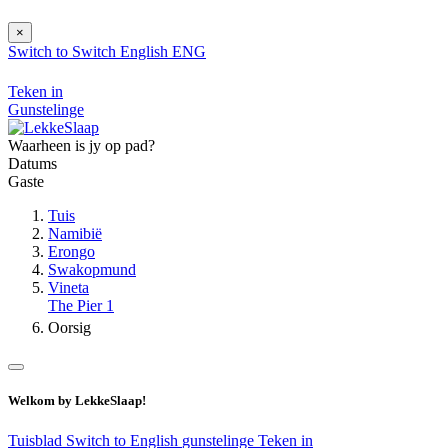
×
Switch to
Switch
English
ENG
Teken in
Gunstelinge
Waarheen is jy op pad?
Datums
Gaste
Tuis
Namibië
Erongo
Swakopmund
Vineta
The Pier 1
Oorsig
Welkom by LekkeSlaap!
Tuisblad
Switch to English
gunstelinge
Teken in