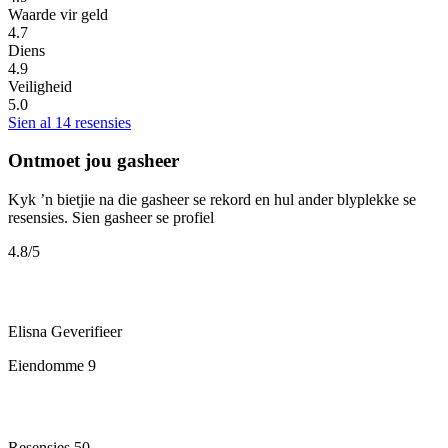
Waarde vir geld
4.7
Diens
4.9
Veiligheid
5.0
Sien al 14 resensies
Ontmoet jou gasheer
Kyk ’n bietjie na die gasheer se rekord en hul ander blyplekke se
resensies.
Sien gasheer se profiel
4.8
/5
Elisna
Geverifieer
Eiendomme
9
Resensies
50