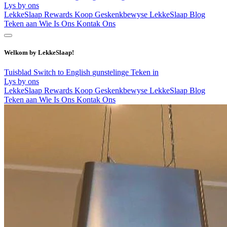
Lys by ons
LekkeSlaap Rewards
Koop Geskenkbewyse
LekkeSlaap Blog
Teken aan
Wie Is Ons
Kontak Ons
Welkom by LekkeSlaap!
Tuisblad
Switch to English
gunstelinge
Teken in
Lys by ons
LekkeSlaap Rewards
Koop Geskenkbewyse
LekkeSlaap Blog
Teken aan
Wie Is Ons
Kontak Ons