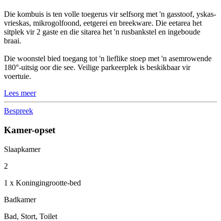
Die kombuis is ten volle toegerus vir selfsorg met 'n gasstoof, yskas-
vrieskas, mikrogolfoond, eetgerei en breekware. Die eetarea het
sitplek vir 2 gaste en die sitarea het 'n rusbankstel en ingeboude
braai.
Die woonstel bied toegang tot 'n lieflike stoep met 'n asemrowende
180°-uitsig oor die see. Veilige parkeerplek is beskikbaar vir
voertuie.
Lees meer
Bespreek
Kamer-opset
Slaapkamer
2
1 x Koningingrootte-bed
Badkamer
Bad, Stort, Toilet