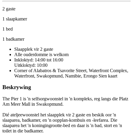
2 gaste
1 slaapkamer
1 bed
1 badkamer
Slaapplek vir 2 gaste
Alle ouderdomme is welkom
Inkloktyd: 14:00 tot 16:00
Uitkloktyd: 10:00
Corner of Alabatros & Tsavorite Street, Waterfront Complex,
Waterfront, Swakopmund, Namibie, Erongo
Sien kaart
Beskrywing
The Pier 1 is 'n selfsorgwoonstel in 'n kompleks, reg langs die Platz
Am Meer Mall in Swakopmund.
Dié ateljeewoonstel het slaapplek vir 2 gaste en beskik oor 'n
slaaparea, badkamer, en 'n oopplan-kombuis en -leefarea. Die
slaaparea het 'n koningingrootte-bed en daar is 'n bad, stort en 'n
toilet in die badkamer.