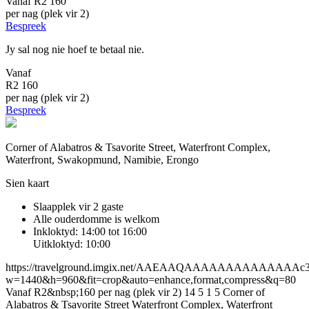
Vanaf
R2 160
per nag (plek vir 2)
Bespreek
Jy sal nog nie hoef te betaal nie.
Vanaf
R2 160
per nag (plek vir 2)
Bespreek
Corner of Alabatros & Tsavorite Street, Waterfront Complex,
Waterfront, Swakopmund, Namibie, Erongo
Sien kaart
Slaapplek vir 2 gaste
Alle ouderdomme is welkom
Inkloktyd: 14:00 tot 16:00
Uitkloktyd: 10:00
https://travelground.imgix.net/AAEAAQAAAAAAAAAAAAAAc3b64
w=1440&h=960&fit=crop&auto=enhance,format,compress&q=80
Vanaf R2&nbsp;160 per nag (plek vir 2)
14
5
1
5
Corner of
Alabatros & Tsavorite Street
Waterfront Complex, Waterfront