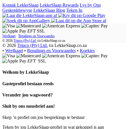
Kontak LekkeSlaap
LekkeSlaap Rewards
Lys by Ons
Geskenkbewyse
LekkeSlaap Blog
Teken In
EFT
SSL
Werfkaart
·
Bepalings en Voorwaardes
© 2026
Tripco (Pty) Ltd.
t/a
LekkeSlaap.co.za
© 2026
Tripco (Pty) Ltd.
t/a LekkeSlaap.co.za
•
Werfkaart
•
Bepalings en Voorwaardes
•
Koekies
EFT
SSL
Welkom by
LekkeSlaap
Gasteprofiel bestaan ​​reeds
Verander jou wagwoord?
Sluit by ons nuusbrief aan!
Skep ’n profiel om jou besprekings te bestuur
Teken by jou LekkeSlaap-profiel in wat gekoppel is aan