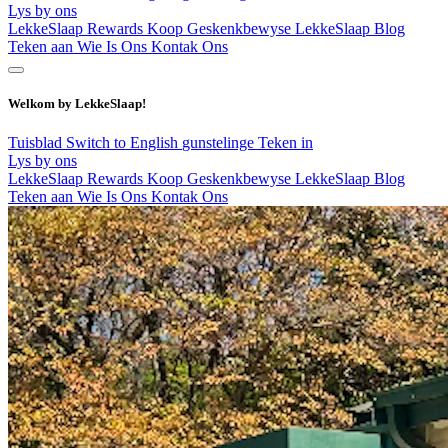
Lys by ons
LekkeSlaap Rewards
Koop Geskenkbewyse
LekkeSlaap Blog
Teken aan
Wie Is Ons
Kontak Ons
Welkom by LekkeSlaap!
Tuisblad
Switch to English
gunstelinge
Teken in
Lys by ons
LekkeSlaap Rewards
Koop Geskenkbewyse
LekkeSlaap Blog
Teken aan
Wie Is Ons
Kontak Ons