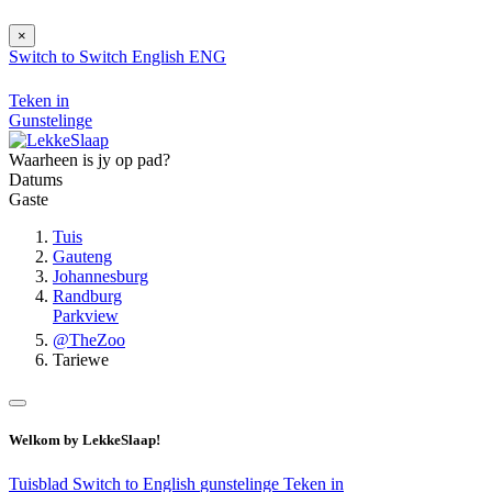
×
Switch to
Switch
English
ENG
Teken in
Gunstelinge
Waarheen is jy op pad?
Datums
Gaste
Tuis
Gauteng
Johannesburg
Randburg
Parkview
@TheZoo
Tariewe
Welkom by LekkeSlaap!
Tuisblad
Switch to English
gunstelinge
Teken in