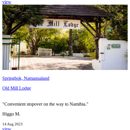
view
Springbok, Namaqualand
Old Mill Lodge
"Convenient stopover on the way to Namibia."
Higgo M.
14 Aug 2023
view