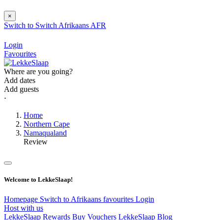
×
Switch to
Switch
Afrikaans
AFR
Login
Favourites
Where are you going?
Add dates
Add guests
⋅
Home
Northern Cape
Namaqualand
Review
Welcome to LekkeSlaap!
Homepage
Switch to Afrikaans
favourites
Login
Host with us
LekkeSlaap Rewards
Buy Vouchers
LekkeSlaap Blog