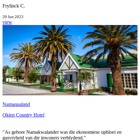
Frylinck C.
20 Jun 2023
view
Namaqualand
Okiep Country Hotel
"As gebore Namakwalander was die ekonomiese opbloei en
gasvryheid van die inwoners verblydend."