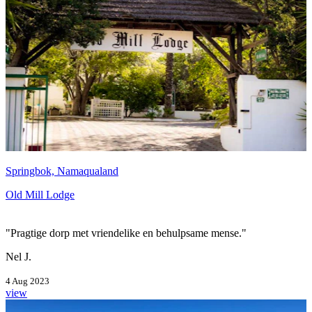
Springbok, Namaqualand
Old Mill Lodge
"Pragtige dorp met vriendelike en behulpsame mense."
Nel J.
4 Aug 2023
view