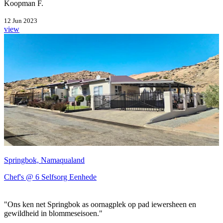
Koopman F.
12 Jun 2023
view
Springbok, Namaqualand
Chef's @ 6 Selfsorg Eenhede
"Ons ken net Springbok as oornagplek op pad iewersheen en
gewildheid in blommeseisoen."