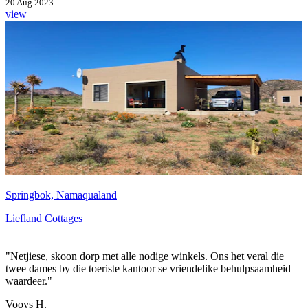
20 Aug 2023
view
Springbok, Namaqualand
Liefland Cottages
"Netjiese, skoon dorp met alle nodige winkels. Ons het veral die
twee dames by die toeriste kantoor se vriendelike behulpsaamheid
waardeer."
Vooys H.