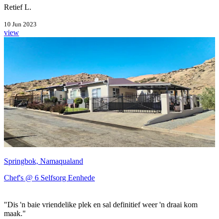
Retief L.
10 Jun 2023
view
Springbok, Namaqualand
Chef's @ 6 Selfsorg Eenhede
"Dis 'n baie vriendelike plek en sal definitief weer 'n draai kom
maak."