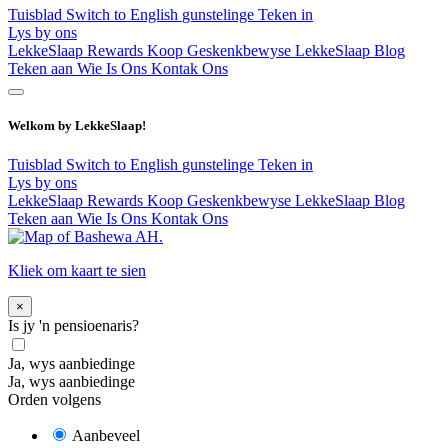
Tuisblad
Switch to English
gunstelinge
Teken in
Lys by ons
LekkeSlaap Rewards
Koop Geskenkbewyse
LekkeSlaap Blog
Teken aan
Wie Is Ons
Kontak Ons
Welkom by LekkeSlaap!
Tuisblad
Switch to English
gunstelinge
Teken in
Lys by ons
LekkeSlaap Rewards
Koop Geskenkbewyse
LekkeSlaap Blog
Teken aan
Wie Is Ons
Kontak Ons
Kliek om kaart te sien
×
Is jy 'n pensioenaris?
Ja, wys aanbiedinge
Ja, wys aanbiedinge
Orden volgens
Aanbeveel