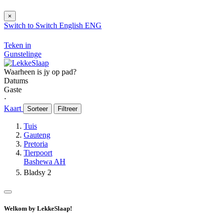
×
Switch to
Switch
English
ENG
Teken in
Gunstelinge
Waarheen is jy op pad?
Datums
Gaste
⋅
Kaart
Sorteer
Filtreer
Tuis
Gauteng
Pretoria
Tierpoort
Bashewa AH
Bladsy 2
Welkom by LekkeSlaap!