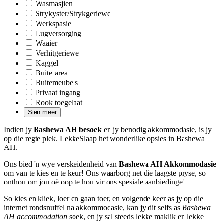
Wasmasjien
Strykyster/Strykgeriewe
Werkspasie
Lugversorging
Waaier
Verhitgeriewe
Kaggel
Buite-area
Buitemeubels
Privaat ingang
Rook toegelaat
Sien meer
Indien jy
Bashewa AH besoek
en jy benodig akkommodasie, is jy
op die regte plek. LekkeSlaap het wonderlike opsies in Bashewa
AH.
Ons bied 'n wye verskeidenheid van
Bashewa AH Akkommodasie
om van te kies en te keur! Ons waarborg net die laagste pryse, so
onthou om jou oë oop te hou vir ons spesiale aanbiedinge!
So kies en kliek, loer en gaan toer, en volgende keer as jy op die
internet rondsnuffel na akkommodasie, kan jy dit selfs as
Bashewa
AH accommodation
soek, en jy sal steeds lekke maklik en lekke