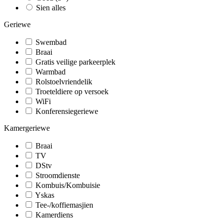
Sien alles
Geriewe
Swembad
Braai
Gratis veilige parkeerplek
Warmbad
Rolstoelvriendelik
Troeteldiere op versoek
WiFi
Konferensiegeriewe
Kamergeriewe
Braai
TV
DStv
Stroomdienste
Kombuis/Kombuisie
Yskas
Tee-/koffiemasjien
Kamerdiens