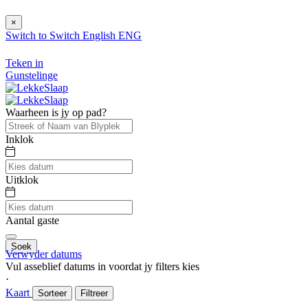
×
Switch to
Switch
English
ENG
Teken in
Gunstelinge
Waarheen is jy op pad?
Inklok
Uitklok
Aantal gaste
Soek
Verwyder datums
Vul asseblief datums in voordat jy filters kies
⋅
Kaart
Sorteer
Filtreer