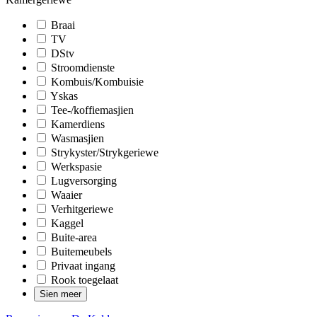
Braai
TV
DStv
Stroomdienste
Kombuis/Kombuisie
Yskas
Tee-/koffiemasjien
Kamerdiens
Wasmasjien
Strykyster/Strykgeriewe
Werkspasie
Lugversorging
Waaier
Verhitgeriewe
Kaggel
Buite-area
Buitemeubels
Privaat ingang
Rook toegelaat
Sien meer