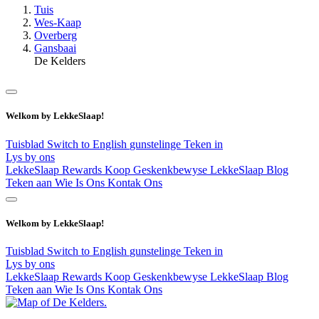
Tuis
Wes-Kaap
Overberg
Gansbaai
De Kelders
Welkom by LekkeSlaap!
Tuisblad
Switch to English
gunstelinge
Teken in
Lys by ons
LekkeSlaap Rewards
Koop Geskenkbewyse
LekkeSlaap Blog
Teken aan
Wie Is Ons
Kontak Ons
Welkom by LekkeSlaap!
Tuisblad
Switch to English
gunstelinge
Teken in
Lys by ons
LekkeSlaap Rewards
Koop Geskenkbewyse
LekkeSlaap Blog
Teken aan
Wie Is Ons
Kontak Ons