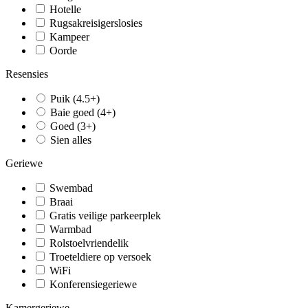
Hotelle
Rugsakreisigerslosies
Kampeer
Oorde
Resensies
Puik (4.5+)
Baie goed (4+)
Goed (3+)
Sien alles
Geriewe
Swembad
Braai
Gratis veilige parkeerplek
Warmbad
Rolstoelvriendelik
Troeteldiere op versoek
WiFi
Konferensiegeriewe
Kamergeriewe