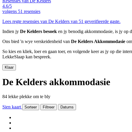
Resensies van De Kelders
4.6/5
volgens
51 resensies
Lees regte resensies van De Kelders van 51 geverifieerde gaste.
Indien jy
De Kelders besoek
en jy benodig akkommodasie, is jy op di
Ons bied 'n wye verskeidenheid van
De Kelders Akkommodasie
om 
So kies en kliek, loer en gaan toer, en volgende keer as jy op die int
LekkeSlaap kan bespreek.
Klaar
De Kelders akkommodasie
84 lekke plekke om te bly
Sien kaart
Sorteer
Filtreer
Datums