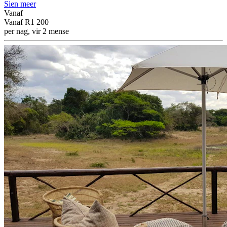
Sien meer
Vanaf
Vanaf
R1 200
per nag, vir 2 mense