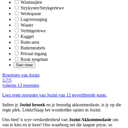
Wasmasjien
Strykyster/Strykgeriewe
Werkspasie
Lugversorging
Waaier
Verhitgeriewe
Kaggel
Buite-area
Buitemeubels
Privaat ingang
Rook toegelaat
Sien meer
Resensies van Jozini
3.7/5
volgens
12 resensies
Lees regte resensies van Jozini van 12 geverifieerde gaste.
Indien jy
Jozini besoek
en jy benodig akkommodasie, is jy op die
regte plek. LekkeSlaap het wonderlike opsies in Jozini.
Ons bied 'n wye verskeidenheid van
Jozini Akkommodasie
om
van te kies en te keur! Ons waarborg net die laagste pryse, so