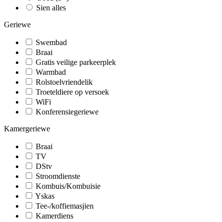
Sien alles
Geriewe
Swembad
Braai
Gratis veilige parkeerplek
Warmbad
Rolstoelvriendelik
Troeteldiere op versoek
WiFi
Konferensiegeriewe
Kamergeriewe
Braai
TV
DStv
Stroomdienste
Kombuis/Kombuisie
Yskas
Tee-/koffiemasjien
Kamerdiens