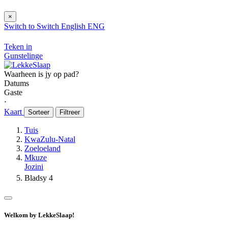
×
Switch to
Switch
English
ENG
Teken in
Gunstelinge
Waarheen is jy op pad?
Datums
Gaste
⋅
Kaart
Sorteer
Filtreer
Tuis
KwaZulu-Natal
Zoeloeland
Mkuze
Jozini
Bladsy 4
Welkom by LekkeSlaap!