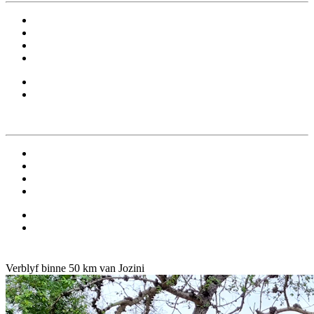
Verblyf binne 50 km van Jozini