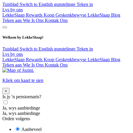
Tuisblad
Switch to English
gunstelinge
Teken in
Lys by ons
LekkeSlaap Rewards
Koop Geskenkbewyse
LekkeSlaap Blog
Teken aan
Wie Is Ons
Kontak Ons
Welkom by LekkeSlaap!
Tuisblad
Switch to English
gunstelinge
Teken in
Lys by ons
LekkeSlaap Rewards
Koop Geskenkbewyse
LekkeSlaap Blog
Teken aan
Wie Is Ons
Kontak Ons
Kliek om kaart te sien
×
Is jy 'n pensioenaris?
Ja, wys aanbiedinge
Ja, wys aanbiedinge
Orden volgens
Aanbeveel