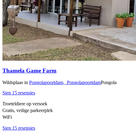
Thamela Game Farm
Wildsplaas
in
Pongolapoortdam,
Pongolapoortdam
Pongola
Sien 15 resensies
Troeteldiere op versoek
Gratis, veilige parkeerplek
WiFi
Sien 15 resensies