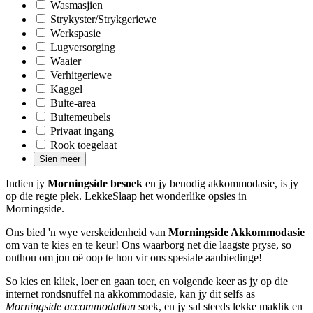
Wasmasjien
Strykyster/Strykgeriewe
Werkspasie
Lugversorging
Waaier
Verhitgeriewe
Kaggel
Buite-area
Buitemeubels
Privaat ingang
Rook toegelaat
Sien meer
Indien jy
Morningside besoek
en jy benodig akkommodasie, is jy
op die regte plek. LekkeSlaap het wonderlike opsies in
Morningside.
Ons bied 'n wye verskeidenheid van
Morningside Akkommodasie
om van te kies en te keur! Ons waarborg net die laagste pryse, so
onthou om jou oë oop te hou vir ons spesiale aanbiedinge!
So kies en kliek, loer en gaan toer, en volgende keer as jy op die
internet rondsnuffel na akkommodasie, kan jy dit selfs as
Morningside accommodation
soek, en jy sal steeds lekke maklik en