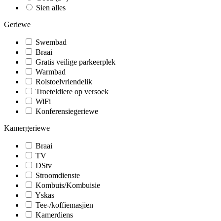
Sien alles
Geriewe
Swembad
Braai
Gratis veilige parkeerplek
Warmbad
Rolstoelvriendelik
Troeteldiere op versoek
WiFi
Konferensiegeriewe
Kamergeriewe
Braai
TV
DStv
Stroomdienste
Kombuis/Kombuisie
Yskas
Tee-/koffiemasjien
Kamerdiens