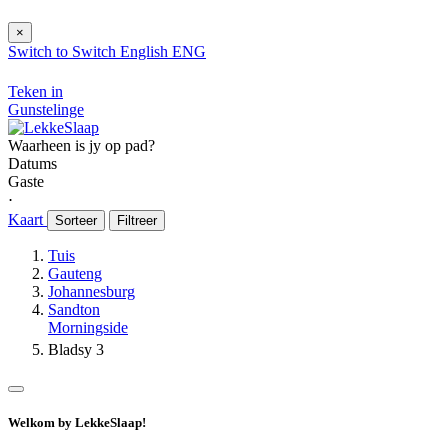
×
Switch to
Switch
English
ENG
Teken in
Gunstelinge
Waarheen is jy op pad?
Datums
Gaste
⋅
Kaart
Sorteer
Filtreer
Tuis
Gauteng
Johannesburg
Sandton
Morningside
Bladsy 3
Welkom by LekkeSlaap!