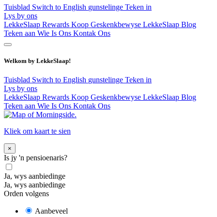
Tuisblad
Switch to English
gunstelinge
Teken in
Lys by ons
LekkeSlaap Rewards
Koop Geskenkbewyse
LekkeSlaap Blog
Teken aan
Wie Is Ons
Kontak Ons
Welkom by LekkeSlaap!
Tuisblad
Switch to English
gunstelinge
Teken in
Lys by ons
LekkeSlaap Rewards
Koop Geskenkbewyse
LekkeSlaap Blog
Teken aan
Wie Is Ons
Kontak Ons
Kliek om kaart te sien
×
Is jy 'n pensioenaris?
Ja, wys aanbiedinge
Ja, wys aanbiedinge
Orden volgens
Aanbeveel