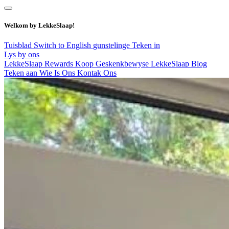
Welkom by LekkeSlaap!
Tuisblad
Switch to English
gunstelinge
Teken in
Lys by ons
LekkeSlaap Rewards
Koop Geskenkbewyse
LekkeSlaap Blog
Teken aan
Wie Is Ons
Kontak Ons