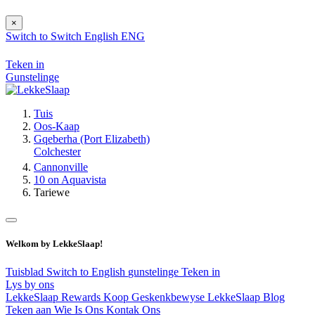
×
Switch to
Switch
English
ENG
Teken in
Gunstelinge
Tuis
Oos-Kaap
Gqeberha (Port Elizabeth)
Colchester
Cannonville
10 on Aquavista
Tariewe
Welkom by LekkeSlaap!
Tuisblad
Switch to English
gunstelinge
Teken in
Lys by ons
LekkeSlaap Rewards
Koop Geskenkbewyse
LekkeSlaap Blog
Teken aan
Wie Is Ons
Kontak Ons