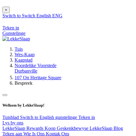
×
Switch to
Switch
English
ENG
Teken in
Gunstelinge
Tuis
Wes-Kaap
Kaapstad
Noordelike Voorstede
Durbanville
107 On Heritage Square
Bespreek
Welkom by LekkeSlaap!
Tuisblad
Switch to English
gunstelinge
Teken in
Lys by ons
LekkeSlaap Rewards
Koop Geskenkbewyse
LekkeSlaap Blog
Teken aan
Wie Is Ons
Kontak Ons