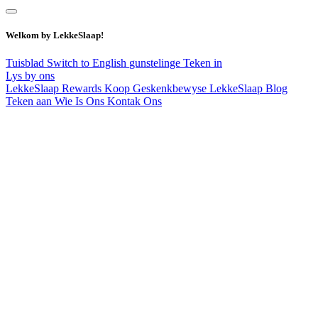
Welkom by LekkeSlaap!
Tuisblad
Switch to English
gunstelinge
Teken in
Lys by ons
LekkeSlaap Rewards
Koop Geskenkbewyse
LekkeSlaap Blog
Teken aan
Wie Is Ons
Kontak Ons