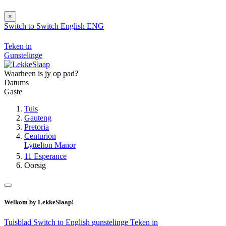
×
Switch to
Switch
English
ENG
Teken in
Gunstelinge
Waarheen is jy op pad?
Datums
Gaste
Tuis
Gauteng
Pretoria
Centurion
Lyttelton Manor
11 Esperance
Oorsig
Welkom by LekkeSlaap!
Tuisblad
Switch to English
gunstelinge
Teken in