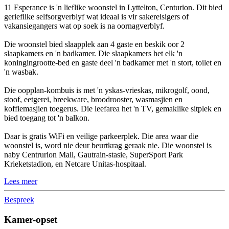
11 Esperance is 'n lieflike woonstel in Lyttelton, Centurion. Dit bied
gerieflike selfsorgverblyf wat ideaal is vir sakereisigers of
vakansiegangers wat op soek is na oornagverblyf.
Die woonstel bied slaapplek aan 4 gaste en beskik oor 2
slaapkamers en 'n badkamer. Die slaapkamers het elk 'n
koningingrootte-bed en gaste deel 'n badkamer met 'n stort, toilet en
'n wasbak.
Die oopplan-kombuis is met 'n yskas-vrieskas, mikrogolf, oond,
stoof, eetgerei, breekware, broodrooster, wasmasjien en
koffiemasjien toegerus. Die leefarea het 'n TV, gemaklike sitplek en
bied toegang tot 'n balkon.
Daar is gratis WiFi en veilige parkeerplek. Die area waar die
woonstel is, word nie deur beurtkrag geraak nie. Die woonstel is
naby Centrurion Mall, Gautrain-stasie, SuperSport Park
Krieketstadion, en Netcare Unitas-hospitaal.
Lees meer
Bespreek
Kamer-opset