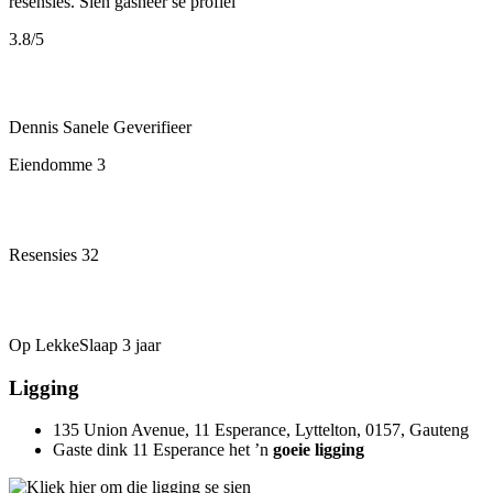
resensies.
Sien gasheer se profiel
3.8
/5
Dennis Sanele
Geverifieer
Eiendomme
3
Resensies
32
Op LekkeSlaap
3 jaar
Ligging
135 Union Avenue, 11 Esperance, Lyttelton, 0157, Gauteng
Gaste dink 11 Esperance het ’n
goeie ligging