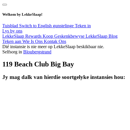
Welkom by LekkeSlaap!
Tuisblad
Switch to English
gunstelinge
Teken in
Lys by ons
LekkeSlaap Rewards
Koop Geskenkbewyse
LekkeSlaap Blog
Teken aan
Wie Is Ons
Kontak Ons
Dié instansie is nie meer op LekkeSlaap beskikbaar nie.
Selfsorg in
Bloubergstrand
119 Beach Club Big Bay
Jy mag dalk van hierdie soortgelyke instansies hou: