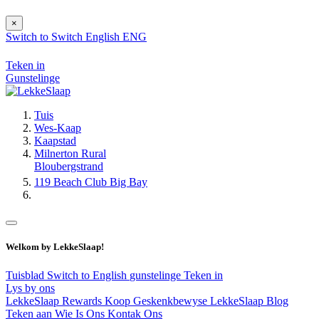
×
Switch to
Switch
English
ENG
Teken in
Gunstelinge
Tuis
Wes-Kaap
Kaapstad
Milnerton Rural
Bloubergstrand
119 Beach Club Big Bay
Welkom by LekkeSlaap!
Tuisblad
Switch to English
gunstelinge
Teken in
Lys by ons
LekkeSlaap Rewards
Koop Geskenkbewyse
LekkeSlaap Blog
Teken aan
Wie Is Ons
Kontak Ons