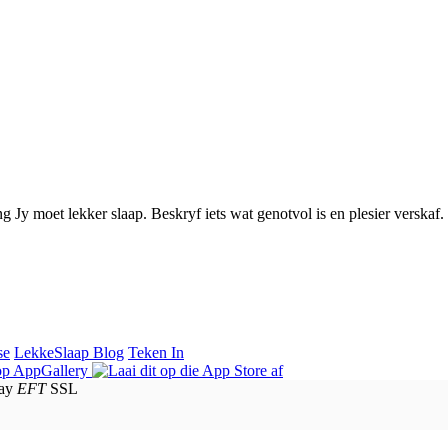
g Jy moet lekker slaap. Beskryf iets wat genotvol is en plesier verskaf.
se
LekkeSlaap Blog
Teken In
EFT
SSL