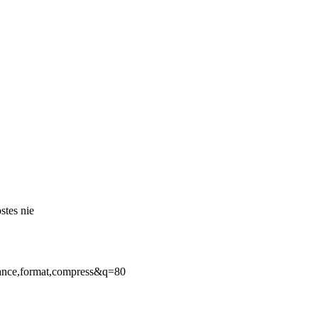
stes nie
ance,format,compress&q=80