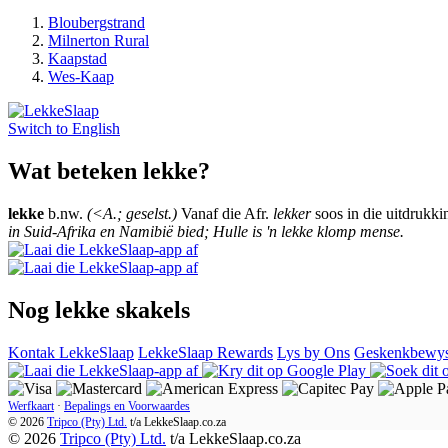
Bloubergstrand
Milnerton Rural
Kaapstad
Wes-Kaap
Switch to
English
Wat beteken lekke?
lekke
b.nw.
(<A.; geselst.)
Vanaf die Afr.
lekker
soos in die uitdrukkin
in Suid-Afrika en Namibië bied; Hulle is 'n lekke klomp mense.
Nog lekke skakels
Kontak LekkeSlaap
LekkeSlaap Rewards
Lys by Ons
Geskenkbewy
Werfkaart
·
Bepalings en Voorwaardes
© 2026
Tripco (Pty) Ltd.
t/a
LekkeSlaap.co.za
© 2026
Tripco (Pty) Ltd.
t/a LekkeSlaap.co.za