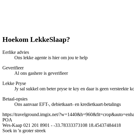
Hoekom LekkeSlaap?
Eerlike advies
Ons lekke agente is hier om jou te help
Geverifieer
Al ons gashere is geverifieer
Lekke Pryse
Jy sal sukkel om beter pryse te kry en daar is geen versteekte ko
Betaal-opsies
Ons aanvaar EFT-, debietkaart- en kredietkaart-betalings
https://travelground.imgix.net/?w=1440&h=960&fit=crop&auto=enh
POA
Wes-Kaap
021 201 8901
-
-33.78333373108
18.45437484418
Soek in 'n groter streek