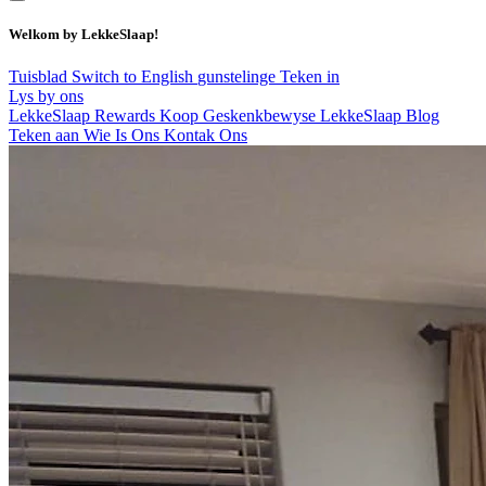
Welkom by LekkeSlaap!
Tuisblad
Switch to English
gunstelinge
Teken in
Lys by ons
LekkeSlaap Rewards
Koop Geskenkbewyse
LekkeSlaap Blog
Teken aan
Wie Is Ons
Kontak Ons