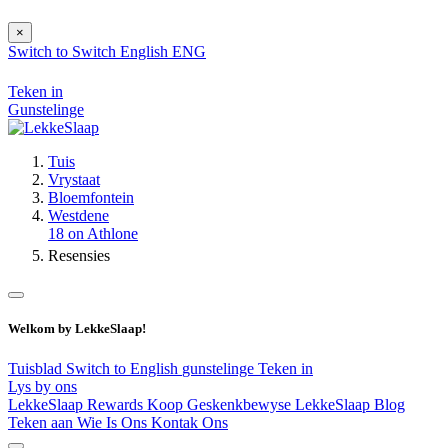
×
Switch to
Switch
English
ENG
Teken in
Gunstelinge
Tuis
Vrystaat
Bloemfontein
Westdene
18 on Athlone
Resensies
Welkom by LekkeSlaap!
Tuisblad
Switch to English
gunstelinge
Teken in
Lys by ons
LekkeSlaap Rewards
Koop Geskenkbewyse
LekkeSlaap Blog
Teken aan
Wie Is Ons
Kontak Ons