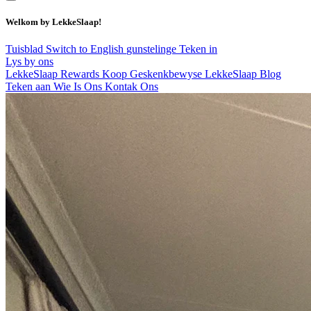
Welkom by LekkeSlaap!
Tuisblad
Switch to English
gunstelinge
Teken in
Lys by ons
LekkeSlaap Rewards
Koop Geskenkbewyse
LekkeSlaap Blog
Teken aan
Wie Is Ons
Kontak Ons