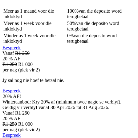
Meer as
1 maand
voor die
100%
van die deposito word
inkloktyd
terugbetaal
Meer as
1 week
voor die
50%
van die deposito word
inkloktyd
terugbetaal
Minder as
1 week
voor die
0%
van die deposito word
inkloktyd
terugbetaal
Bespreek
Vanaf
R1 250
20 % AF
R1 250
R1 000
per nag (plek vir 2)
Jy sal nog nie hoef te betaal nie.
Bespreek
20% AF!
Winteraanbod: Kry 20% af (minimum twee nagte se verblyf).
Geldig vir verblyf vanaf 30 Apr 2026 tot 31 Aug 2026.
Vanaf
R1 250
20 % AF
R1 250
R1 000
per nag (plek vir 2)
Bespreek