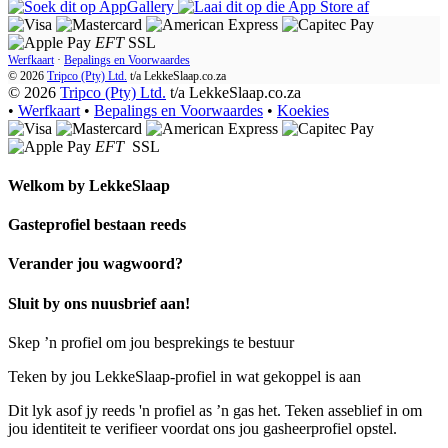
EFT
SSL
Werfkaart
·
Bepalings en Voorwaardes
© 2026
Tripco (Pty) Ltd.
t/a
LekkeSlaap.co.za
© 2026
Tripco (Pty) Ltd.
t/a LekkeSlaap.co.za
•
Werfkaart
•
Bepalings en Voorwaardes
•
Koekies
EFT
SSL
Welkom by
LekkeSlaap
Gasteprofiel bestaan ​​reeds
Verander jou wagwoord?
Sluit by ons nuusbrief aan!
Skep ’n profiel om jou besprekings te bestuur
Teken by jou LekkeSlaap-profiel in wat gekoppel is aan
Dit lyk asof jy reeds 'n profiel as ’n gas het. Teken asseblief in om
jou identiteit te verifieer voordat ons jou gasheerprofiel opstel.