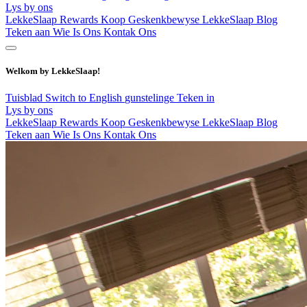
Lys by ons
LekkeSlaap Rewards
Koop Geskenkbewyse
LekkeSlaap Blog
Teken aan
Wie Is Ons
Kontak Ons
Welkom by LekkeSlaap!
Tuisblad
Switch to English
gunstelinge
Teken in
Lys by ons
LekkeSlaap Rewards
Koop Geskenkbewyse
LekkeSlaap Blog
Teken aan
Wie Is Ons
Kontak Ons