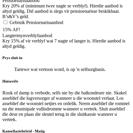
Pensioenarisaanbod
Kry 20% af (minimum twee nagte se verblyf). Hierdie aanbod is
altyd geldig. Dié aanbod is slegs vir pensioenarisse beskikbaar.
B’s&V’s geld.
Gebruik Pensioenarisaanbod
15% AF!
Langtermynverblyfaanbod
Kry 15% af vir verblyf wat 7 nagte of langer is. Hierdie aanbod is
altyd geldig.
Prys sluit in
Tariewe wat vertoon word, is op 'n selfsorgbasis.
Huisreëls
Rook of damp is verbode, selfs nie by die balkondeure nie. Skakel
asseblief die lugversorger af wanneer u die woonstel verlaat. Los
asseblief die woonstel netjies en ordelik. Neem asseblief die rommel
na die munisipale vullisdromme wanneer u vertrek. Sluit asseblief
die deur en plaas die sleutel terug in die sluitkassie wanneer u
vertrek.
Kansellasiebeleid - Matig