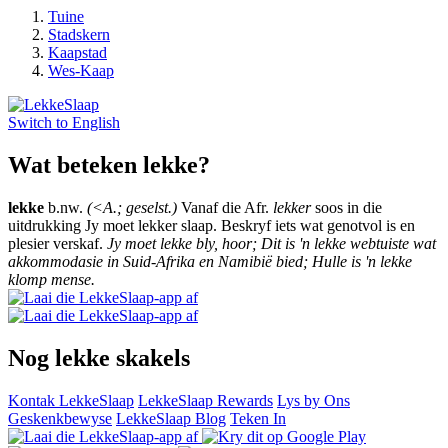
Tuine
Stadskern
Kaapstad
Wes-Kaap
Switch to
English
Wat beteken lekke?
lekke
b.nw.
(<A.; geselst.)
Vanaf die Afr.
lekker
soos in die
uitdrukking Jy moet lekker slaap. Beskryf iets wat genotvol is en
plesier verskaf.
Jy moet lekke bly, hoor; Dit is 'n lekke webtuiste wat
akkommodasie in Suid-Afrika en Namibië bied; Hulle is 'n lekke
klomp mense.
Nog lekke skakels
Kontak LekkeSlaap
LekkeSlaap Rewards
Lys by Ons
Geskenkbewyse
LekkeSlaap Blog
Teken In