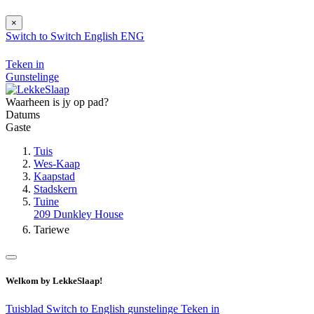
×
Switch to
Switch
English
ENG
Teken in
Gunstelinge
Waarheen is jy op pad?
Datums
Gaste
Tuis
Wes-Kaap
Kaapstad
Stadskern
Tuine
209 Dunkley House
Tariewe
Welkom by LekkeSlaap!
Tuisblad
Switch to English
gunstelinge
Teken in