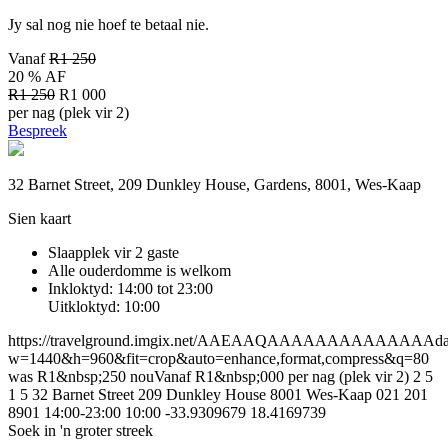
Jy sal nog nie hoef te betaal nie.
Vanaf
R1 250
20 % AF
R1 250
R1 000
per nag (plek vir 2)
Bespreek
32 Barnet Street, 209 Dunkley House, Gardens, 8001, Wes-Kaap
Sien kaart
Slaapplek vir 2 gaste
Alle ouderdomme is welkom
Inkloktyd: 14:00 tot 23:00
Uitkloktyd: 10:00
https://travelground.imgix.net/AAEAAQAAAAAAAAAAAAAAda98
w=1440&h=960&fit=crop&auto=enhance,format,compress&q=80
was R1&nbsp;250 nouVanaf R1&nbsp;000 per nag (plek vir 2)
2
5
1
5
32 Barnet Street
209 Dunkley House
8001
Wes-Kaap
021 201
8901
14:00-23:00
10:00
-33.9309679
18.4169739
Soek in 'n groter streek