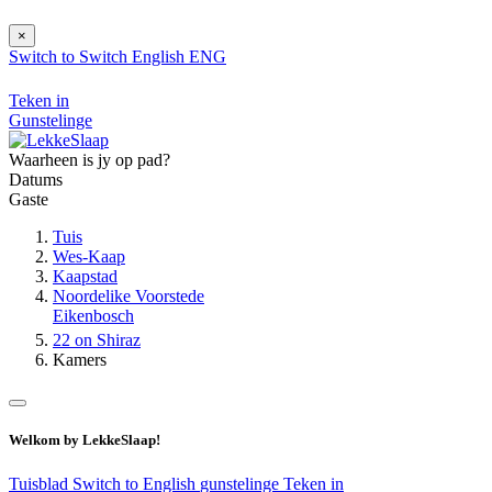
×
Switch to
Switch
English
ENG
Teken in
Gunstelinge
Waarheen is jy op pad?
Datums
Gaste
Tuis
Wes-Kaap
Kaapstad
Noordelike Voorstede
Eikenbosch
22 on Shiraz
Kamers
Welkom by LekkeSlaap!
Tuisblad
Switch to English
gunstelinge
Teken in