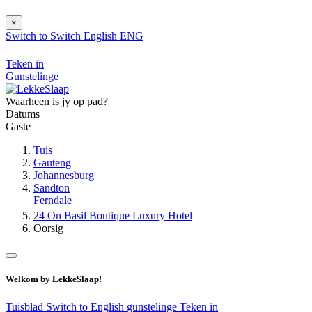
×
Switch to
Switch
English
ENG
Teken in
Gunstelinge
Waarheen is jy op pad?
Datums
Gaste
Tuis
Gauteng
Johannesburg
Sandton
Ferndale
24 On Basil Boutique Luxury Hotel
Oorsig
Welkom by LekkeSlaap!
Tuisblad
Switch to English
gunstelinge
Teken in