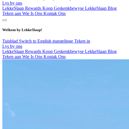
Lys by ons
LekkeSlaap Rewards
Koop Geskenkbewyse
LekkeSlaap Blog
Teken aan
Wie Is Ons
Kontak Ons
Welkom by LekkeSlaap!
Tuisblad
Switch to English
gunstelinge
Teken in
Lys by ons
LekkeSlaap Rewards
Koop Geskenkbewyse
LekkeSlaap Blog
Teken aan
Wie Is Ons
Kontak Ons