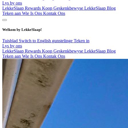
Lys by ons
LekkeSlaap Rewards
Koop Geskenkbewyse
LekkeSlaap Blog
Teken aan
Wie Is Ons
Kontak Ons
Welkom by LekkeSlaap!
Tuisblad
Switch to English
gunstelinge
Teken in
Lys by ons
LekkeSlaap Rewards
Koop Geskenkbewyse
LekkeSlaap Blog
Teken aan
Wie Is Ons
Kontak Ons