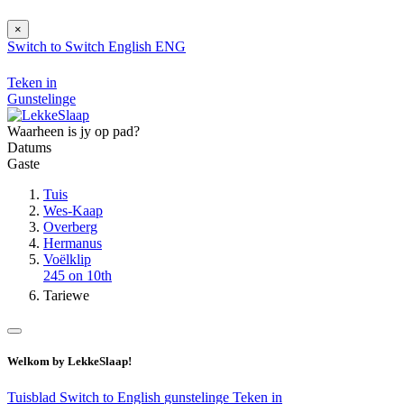
×
Switch to
Switch
English
ENG
Teken in
Gunstelinge
Waarheen is jy op pad?
Datums
Gaste
Tuis
Wes-Kaap
Overberg
Hermanus
Voëlklip
245 on 10th
Tariewe
Welkom by LekkeSlaap!
Tuisblad
Switch to English
gunstelinge
Teken in