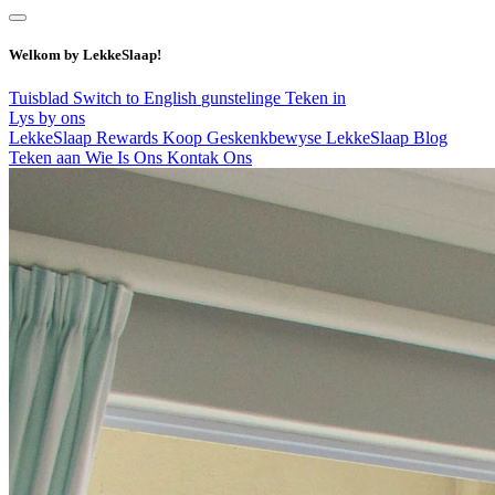
Welkom by LekkeSlaap!
Tuisblad
Switch to English
gunstelinge
Teken in
Lys by ons
LekkeSlaap Rewards
Koop Geskenkbewyse
LekkeSlaap Blog
Teken aan
Wie Is Ons
Kontak Ons