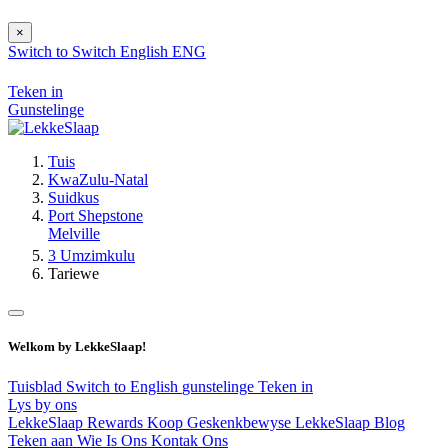
×
Switch to
Switch
English
ENG
Teken in
Gunstelinge
Tuis
KwaZulu-Natal
Suidkus
Port Shepstone
Melville
3 Umzimkulu
Tariewe
Welkom by LekkeSlaap!
Tuisblad
Switch to English
gunstelinge
Teken in
Lys by ons
LekkeSlaap Rewards
Koop Geskenkbewyse
LekkeSlaap Blog
Teken aan
Wie Is Ons
Kontak Ons