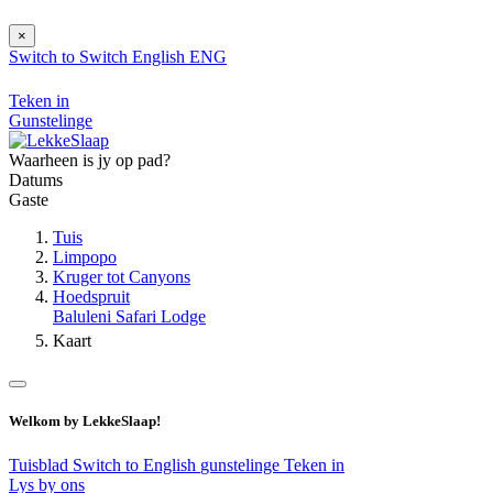
×
Switch to
Switch
English
ENG
Teken in
Gunstelinge
Waarheen is jy op pad?
Datums
Gaste
Tuis
Limpopo
Kruger tot Canyons
Hoedspruit
Baluleni Safari Lodge
Kaart
Welkom by LekkeSlaap!
Tuisblad
Switch to English
gunstelinge
Teken in
Lys by ons