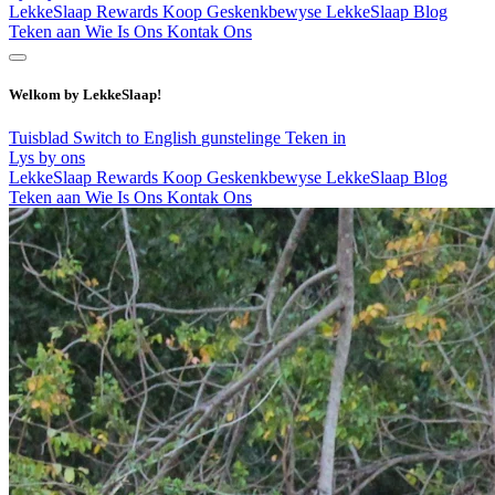
LekkeSlaap Rewards
Koop Geskenkbewyse
LekkeSlaap Blog
Teken aan
Wie Is Ons
Kontak Ons
Welkom by LekkeSlaap!
Tuisblad
Switch to English
gunstelinge
Teken in
Lys by ons
LekkeSlaap Rewards
Koop Geskenkbewyse
LekkeSlaap Blog
Teken aan
Wie Is Ons
Kontak Ons