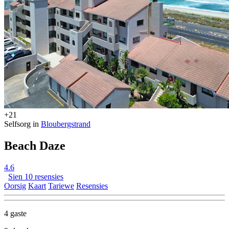
+21
Selfsorg in
Bloubergstrand
Beach Daze
4.6
Sien 10 resensies
Oorsig
Kaart
Tariewe
Resensies
4 gaste