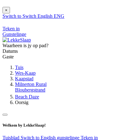
×
Switch to
Switch
English
ENG
Teken in
Gunstelinge
Waarheen is jy op pad?
Datums
Gaste
Tuis
Wes-Kaap
Kaapstad
Milnerton Rural
Bloubergstrand
Beach Daze
Oorsig
Welkom by LekkeSlaap!
Tuisblad
Switch to English
gunstelinge
Teken in