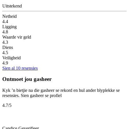
Uitstekend
Netheid
4.4
Ligging
4.8
Waarde vir geld
4.3
Diens
4.5
Veiligheid
4.9
Sien al 10 resensies
Ontmoet jou gasheer
Kyk ’n bietjie na die gasheer se rekord en hul ander blyplekke se
resensies.
Sien gasheer se profiel
4.7
/5
Candice
Geverifieer