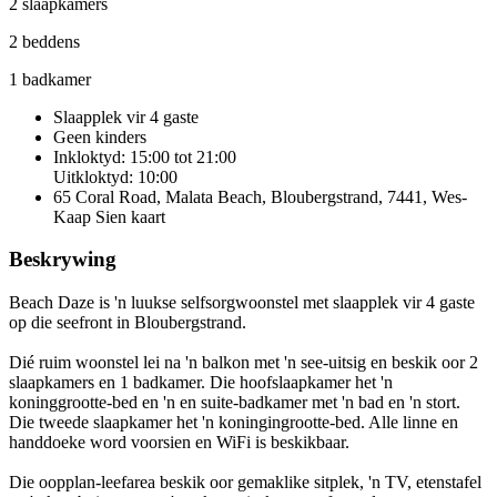
2 slaapkamers
2 beddens
1 badkamer
Slaapplek vir 4 gaste
Geen kinders
Inkloktyd: 15:00 tot 21:00
Uitkloktyd: 10:00
65 Coral Road, Malata Beach, Bloubergstrand, 7441, Wes-
Kaap
Sien kaart
Beskrywing
Beach Daze is 'n luukse selfsorgwoonstel met slaapplek vir 4 gaste
op die seefront in Bloubergstrand.
Dié ruim woonstel lei na 'n balkon met 'n see-uitsig en beskik oor 2
slaapkamers en 1 badkamer. Die hoofslaapkamer het 'n
koninggrootte-bed en 'n en suite-badkamer met 'n bad en 'n stort.
Die tweede slaapkamer het 'n koningingrootte-bed. Alle linne en
handdoeke word voorsien en WiFi is beskikbaar.
Die oopplan-leefarea beskik oor gemaklike sitplek, 'n TV, etenstafel