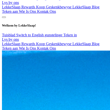
Lys by ons
LekkeSlaap Rewards
Koop Geskenkbewyse
LekkeSlaap Blog
Teken aan
Wie Is Ons
Kontak Ons
Welkom by LekkeSlaap!
Tuisblad
Switch to English
gunstelinge
Teken in
Lys by ons
LekkeSlaap Rewards
Koop Geskenkbewyse
LekkeSlaap Blog
Teken aan
Wie Is Ons
Kontak Ons