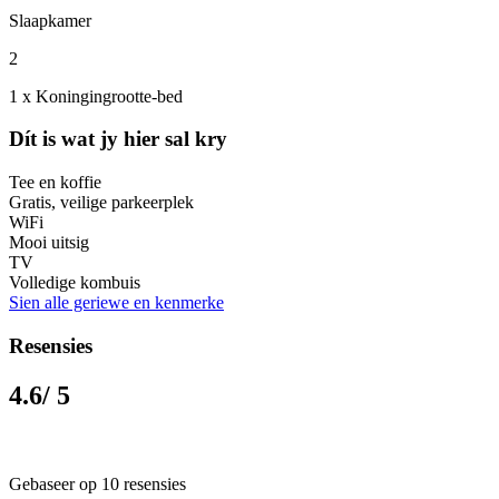
Slaapkamer
2
1 x Koningingrootte-bed
Dít is wat jy hier sal kry
Tee en koffie
Gratis, veilige parkeerplek
WiFi
Mooi uitsig
TV
Volledige kombuis
Sien alle geriewe en kenmerke
Resensies
4.6
/ 5
Gebaseer op 10 resensies