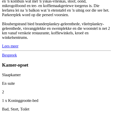
en 'n kombuis wat met 'n yskas-vrieskas, stoof, oond,
mikrogolfoond en tee- en koffiemaakgeriewe toegerus is. Die
leefarea lei na 'n balkon wat 'n etenstafel en 'n uitsig oor die see het.
Parkeerplek word op die perseel voorsien.
Bloubergstrand bied branderplankry-geleenthede, vlieërplankry-
geleenthede, visvangplekke en swemplekke en die woonstel is net 2
km vanaf verskeie restaurante, koffiewinkels, kroeë en
winkelsentrums.
Lees meer
Bespreek
Kamer-opset
Slaapkamer
En suite
2
1 x Koninggrootte-bed
Bad, Stort, Toilet