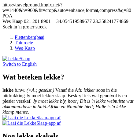
https://travelground.imgix.net/?
w=1440&h=960&fit=crop&auto=enhance,format,compress&q=80
POA
Wes-Kaap
021 201 8901
-
-34.054519589677
23.358241774869
Soek in 'n groter streek
Plettenbergbaai
Tuinroete
Wes-Kaap
Switch to
English
Wat beteken lekke?
lekke
b.nw.
(<A.; geselst.)
Vanaf die Afr.
lekker
soos in die
uitdrukking Jy moet lekker slaap. Beskryf iets wat genotvol is en
plesier verskaf.
Jy moet lekke bly, hoor; Dit is 'n lekke webtuiste wat
akkommodasie in Suid-Afrika en Namibië bied; Hulle is 'n lekke
klomp mense.
Nog lekke skakels