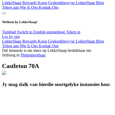
LekkeSlaap Rewards
Koop Geskenkbewyse
LekkeSlaap Blog
Teken aan
Wie Is Ons
Kontak Ons
Welkom by LekkeSlaap!
Tuisblad
Switch to English
gunstelinge
Teken in
Lys by ons
LekkeSlaap Rewards
Koop Geskenkbewyse
LekkeSlaap Blog
Teken aan
Wie Is Ons
Kontak Ons
Dié instansie is nie meer op LekkeSlaap beskikbaar nie.
Selfsorg in
Plettenbergbaai
Castleton 70A
Jy mag dalk van hierdie soortgelyke instansies hou: