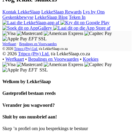
Kontak LekkeSlaap
LekkeSlaap Rewards
Lys by Ons
Geskenkbewyse
LekkeSlaap Blog
Teken In
EFT
SSL
Werfkaart
·
Bepalings en Voorwaardes
© 2026
Tripco (Pty) Ltd.
t/a
LekkeSlaap.co.za
© 2026
Tripco (Pty) Ltd.
t/a LekkeSlaap.co.za
•
Werfkaart
•
Bepalings en Voorwaardes
•
Koekies
EFT
SSL
Welkom by
LekkeSlaap
Gasteprofiel bestaan ​​reeds
Verander jou wagwoord?
Sluit by ons nuusbrief aan!
Skep ’n profiel om jou besprekings te bestuur