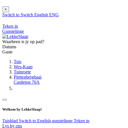
×
Switch to
Switch
English
ENG
Teken in
Gunstelinge
Waarheen is jy op pad?
Datums
Gaste
Tuis
Wes-Kaap
Tuinroete
Plettenbergbaai
Castleton 70A
Welkom by LekkeSlaap!
Tuisblad
Switch to English
gunstelinge
Teken in
Lys by ons