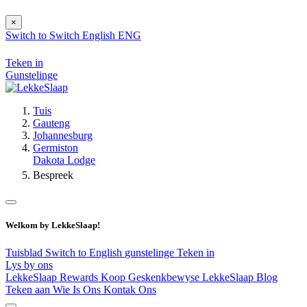
×
Switch to
Switch
English
ENG
Teken in
Gunstelinge
Tuis
Gauteng
Johannesburg
Germiston
Dakota Lodge
Bespreek
Welkom by LekkeSlaap!
Tuisblad
Switch to English
gunstelinge
Teken in
Lys by ons
LekkeSlaap Rewards
Koop Geskenkbewyse
LekkeSlaap Blog
Teken aan
Wie Is Ons
Kontak Ons