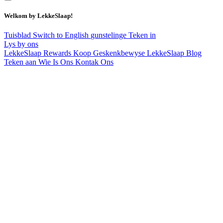
Welkom by LekkeSlaap!
Tuisblad
Switch to English
gunstelinge
Teken in
Lys by ons
LekkeSlaap Rewards
Koop Geskenkbewyse
LekkeSlaap Blog
Teken aan
Wie Is Ons
Kontak Ons