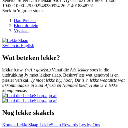
Senekal Street
Dan Pienaar
9301
Vrystaat
021 201 8901
15:00-
19:00
10:00
-29.092548280954
26.214018848751
Soek in 'n groter streek
Dan Pienaar
Bloemfontein
Vrystaat
Switch to
English
Wat beteken lekke?
lekke
b.nw.
(<A.; geselst.)
Vanaf die Afr.
lekker
soos in die
uitdrukking Jy moet lekker slaap. Beskryf iets wat genotvol is en
plesier verskaf.
Jy moet lekke bly, hoor; Dit is 'n lekke webtuiste wat
akkommodasie in Suid-Afrika en Namibië bied; Hulle is 'n lekke
klomp mense.
Nog lekke skakels
Kontak LekkeSlaap
LekkeSlaap Rewards
Lys by Ons