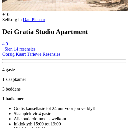
+10
Selfsorg in
Dan Pienaar
Dei Gratia Studio Apartment
4.9
Sien 14 resensies
Oorsig
Kaart
Tariewe
Resensies
4 gaste
1 slaapkamer
3 beddens
1 badkamer
Gratis kansellasie
tot 24 uur voor jou verblyf!
Slaapplek vir 4 gaste
Alle ouderdomme is welkom
Inkloktyd: 15:00 tot 19:00