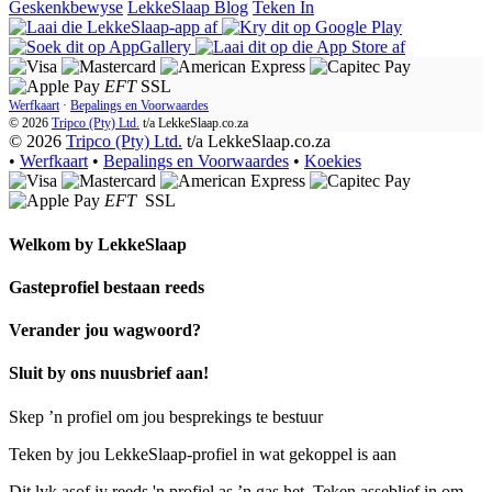
Geskenkbewyse
LekkeSlaap Blog
Teken In
EFT
SSL
Werfkaart
·
Bepalings en Voorwaardes
© 2026
Tripco (Pty) Ltd.
t/a
LekkeSlaap.co.za
© 2026
Tripco (Pty) Ltd.
t/a LekkeSlaap.co.za
•
Werfkaart
•
Bepalings en Voorwaardes
•
Koekies
EFT
SSL
Welkom by
LekkeSlaap
Gasteprofiel bestaan ​​reeds
Verander jou wagwoord?
Sluit by ons nuusbrief aan!
Skep ’n profiel om jou besprekings te bestuur
Teken by jou LekkeSlaap-profiel in wat gekoppel is aan
Dit lyk asof jy reeds 'n profiel as ’n gas het. Teken asseblief in om