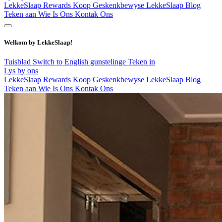
LekkeSlaap Rewards
Koop Geskenkbewyse
LekkeSlaap Blog
Teken aan
Wie Is Ons
Kontak Ons
Welkom by LekkeSlaap!
Tuisblad
Switch to English
gunstelinge
Teken in
Lys by ons
LekkeSlaap Rewards
Koop Geskenkbewyse
LekkeSlaap Blog
Teken aan
Wie Is Ons
Kontak Ons