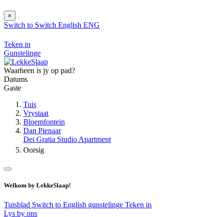
×
Switch to
Switch
English
ENG
Teken in
Gunstelinge
Waarheen is jy op pad?
Datums
Gaste
Tuis
Vrystaat
Bloemfontein
Dan Pienaar
Dei Gratia Studio Apartment
Oorsig
Welkom by LekkeSlaap!
Tuisblad
Switch to English
gunstelinge
Teken in
Lys by ons