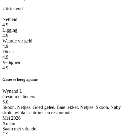
Uitstekend
Netheid
4.9
Ligging
4.9
Waarde vir geld
4.9
Diens
4.9
Veiligheid
4.9
Gaste se hoogtepunte
Wynand L
Gesin met tieners
5.0
Skoon. Netjies. Goed geleë.
Baie lekker. Netjies. Skoon. Naby
skole, winkelsentrums en restaurante.
Mei 2026
Xolani T
Saam met vriende