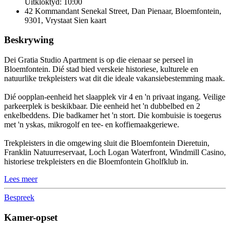
Uitkloktyd: 10:00
42 Kommandant Senekal Street, Dan Pienaar, Bloemfontein,
9301, Vrystaat
Sien kaart
Beskrywing
Dei Gratia Studio Apartment is op die eienaar se perseel in
Bloemfontein. Dié stad bied verskeie historiese, kulturele en
natuurlike trekpleisters wat dit die ideale vakansiebestemming maak.
Dié oopplan-eenheid het slaapplek vir 4 en 'n privaat ingang. Veilige
parkeerplek is beskikbaar. Die eenheid het 'n dubbelbed en 2
enkelbeddens. Die badkamer het 'n stort. Die kombuisie is toegerus
met 'n yskas, mikrogolf en tee- en koffiemaakgeriewe.
Trekpleisters in die omgewing sluit die Bloemfontein Dieretuin,
Franklin Natuurreservaat, Loch Logan Waterfront, Windmill Casino,
historiese trekpleisters en die Bloemfontein Gholfklub in.
Lees meer
Bespreek
Kamer-opset