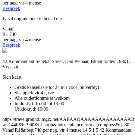
per nag, vir 4 mense
Bespreek
Jy sal nog nie hoef te betaal nie.
Vanaf
R1 740
per nag, vir 4 mense
Bespreek
42 Kommandant Senekal Street, Dan Pienaar, Bloemfontein, 9301,
Vrystaat
Sien kaart
Gratis kansellasie
tot 24 uur voor jou verblyf!
Slaapplek vir 4 gaste
Alle ouderdomme is welkom
Inkloktyd: 15:00 tot 19:00
Uitkloktyd: 10:00
https://travelground.imgix.net/AAEAAQAAAAAAAAAAAA
w=1440&h=960&fit=crop&auto=enhance,format,compress&q=80
Vanaf R1&nbsp;740 per nag, vir 4 mense
14
5
1
5
42 Kommandant