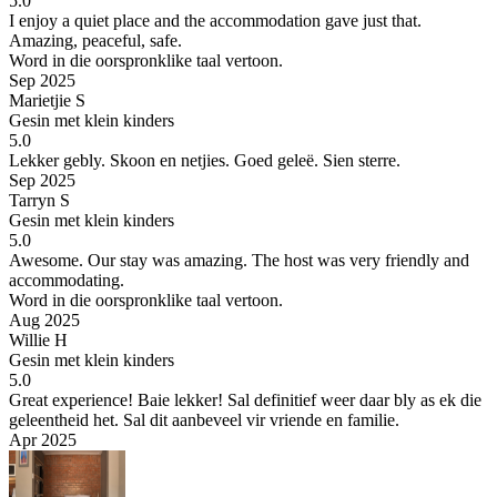
5.0
I enjoy a quiet place and the accommodation gave just that.
Amazing, peaceful, safe.
Word in die oorspronklike taal vertoon.
Sep 2025
Marietjie S
Gesin met klein kinders
5.0
Lekker gebly. Skoon en netjies. Goed geleë.
Sien sterre.
Sep 2025
Tarryn S
Gesin met klein kinders
5.0
Awesome.
Our stay was amazing. The host was very friendly and
accommodating.
Word in die oorspronklike taal vertoon.
Aug 2025
Willie H
Gesin met klein kinders
5.0
Great experience!
Baie lekker! Sal definitief weer daar bly as ek die
geleentheid het. Sal dit aanbeveel vir vriende en familie.
Apr 2025