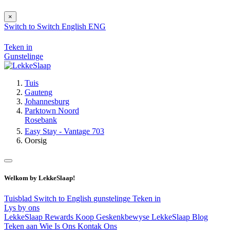
×
Switch to
Switch
English
ENG
Teken in
Gunstelinge
Tuis
Gauteng
Johannesburg
Parktown Noord
Rosebank
Easy Stay - Vantage 703
Oorsig
Welkom by LekkeSlaap!
Tuisblad
Switch to English
gunstelinge
Teken in
Lys by ons
LekkeSlaap Rewards
Koop Geskenkbewyse
LekkeSlaap Blog
Teken aan
Wie Is Ons
Kontak Ons