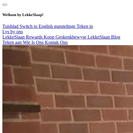
Welkom by LekkeSlaap!
Tuisblad
Switch to English
gunstelinge
Teken in
Lys by ons
LekkeSlaap Rewards
Koop Geskenkbewyse
LekkeSlaap Blog
Teken aan
Wie Is Ons
Kontak Ons