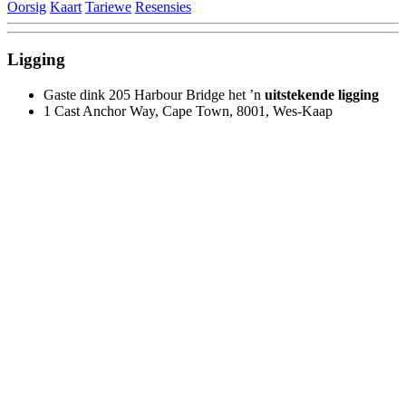
Oorsig
Kaart
Tariewe
Resensies
Ligging
Gaste dink 205 Harbour Bridge het ’n
uitstekende ligging
1 Cast Anchor Way, Cape Town, 8001, Wes-Kaap