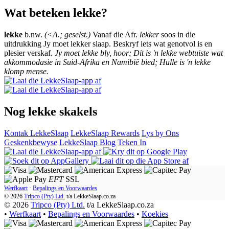
Wat beteken lekke?
lekke
b.nw.
(<A.; geselst.)
Vanaf die Afr.
lekker
soos in die
uitdrukking Jy moet lekker slaap. Beskryf iets wat genotvol is en
plesier verskaf.
Jy moet lekke bly, hoor; Dit is 'n lekke webtuiste wat
akkommodasie in Suid-Afrika en Namibië bied; Hulle is 'n lekke
klomp mense.
Nog lekke skakels
Kontak LekkeSlaap
LekkeSlaap Rewards
Lys by Ons
Geskenkbewyse
LekkeSlaap Blog
Teken In
EFT
SSL
Werfkaart
·
Bepalings en Voorwaardes
© 2026
Tripco (Pty) Ltd.
t/a
LekkeSlaap.co.za
© 2026
Tripco (Pty) Ltd.
t/a LekkeSlaap.co.za
•
Werfkaart
•
Bepalings en Voorwaardes
•
Koekies