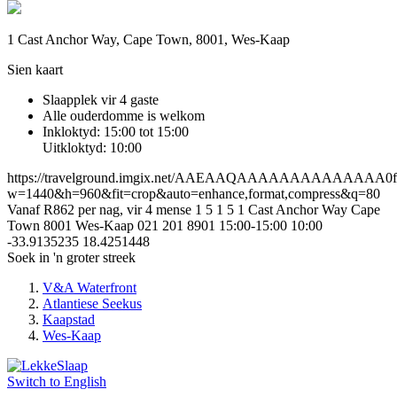
1 Cast Anchor Way, Cape Town, 8001, Wes-Kaap
Sien kaart
Slaapplek vir 4 gaste
Alle ouderdomme is welkom
Inkloktyd: 15:00 tot 15:00
Uitkloktyd: 10:00
https://travelground.imgix.net/AAEAAQAAAAAAAAAAAAAA0f6e4
w=1440&h=960&fit=crop&auto=enhance,format,compress&q=80
Vanaf R862 per nag, vir 4 mense
1
5
1
5
1 Cast Anchor Way
Cape
Town
8001
Wes-Kaap
021 201 8901
15:00-15:00
10:00
-33.9135235
18.4251448
Soek in 'n groter streek
V&A Waterfront
Atlantiese Seekus
Kaapstad
Wes-Kaap
Switch to
English