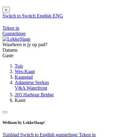
×
Switch to
Switch
English
ENG
Teken in
Gunstelinge
Waarheen is jy op pad?
Datums
Gaste
Tuis
Wes-Kaap
Kaapstad
Atlantiese Seekus
V&A Waterfront
205 Harbour Bridge
Kaart
Welkom by LekkeSlaap!
Tuisblad
Switch to English
gunstelinge
Teken in