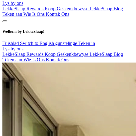
Lys by ons
LekkeSlaap Rewards
Koop Geskenkbewyse
LekkeSlaap Blog
Teken aan
Wie Is Ons
Kontak Ons
Welkom by LekkeSlaap!
Tuisblad
Switch to English
gunstelinge
Teken in
Lys by ons
LekkeSlaap Rewards
Koop Geskenkbewyse
LekkeSlaap Blog
Teken aan
Wie Is Ons
Kontak Ons