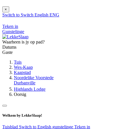
×
Switch to
Switch
English
ENG
Teken in
Gunstelinge
Waarheen is jy op pad?
Datums
Gaste
Tuis
Wes-Kaap
Kaapstad
Noordelike Voorstede
Durbanville
Highlands Lodge
Oorsig
Welkom by LekkeSlaap!
Tuisblad
Switch to English
gunstelinge
Teken in