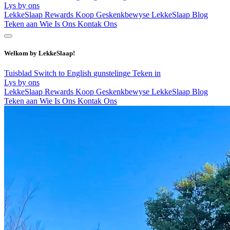
Lys by ons
LekkeSlaap Rewards
Koop Geskenkbewyse
LekkeSlaap Blog
Teken aan
Wie Is Ons
Kontak Ons
Welkom by LekkeSlaap!
Tuisblad
Switch to English
gunstelinge
Teken in
Lys by ons
LekkeSlaap Rewards
Koop Geskenkbewyse
LekkeSlaap Blog
Teken aan
Wie Is Ons
Kontak Ons