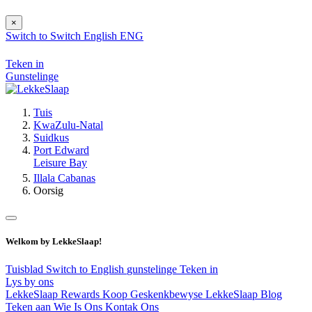
×
Switch to
Switch
English
ENG
Teken in
Gunstelinge
Tuis
KwaZulu-Natal
Suidkus
Port Edward
Leisure Bay
Illala Cabanas
Oorsig
Welkom by LekkeSlaap!
Tuisblad
Switch to English
gunstelinge
Teken in
Lys by ons
LekkeSlaap Rewards
Koop Geskenkbewyse
LekkeSlaap Blog
Teken aan
Wie Is Ons
Kontak Ons