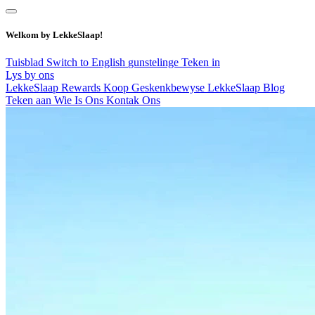
Welkom by LekkeSlaap!
Tuisblad
Switch to English
gunstelinge
Teken in
Lys by ons
LekkeSlaap Rewards
Koop Geskenkbewyse
LekkeSlaap Blog
Teken aan
Wie Is Ons
Kontak Ons