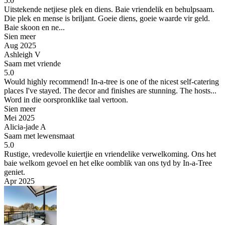
5.0
Uitstekende netjiese plek en diens. Baie vriendelik en behulpsaam.
Die plek en mense is briljant. Goeie diens, goeie waarde vir geld.
Baie skoon en ne...
Sien meer
Aug 2025
Ashleigh V
Saam met vriende
5.0
Would highly recommend!
In-a-tree is one of the nicest self-catering
places I've stayed. The decor and finishes are stunning. The hosts...
Word in die oorspronklike taal vertoon.
Sien meer
Mei 2025
Alicia-jade A
Saam met lewensmaat
5.0
Rustige, vredevolle kuiertjie en vriendelike verwelkoming.
Ons het
baie welkom gevoel en het elke oomblik van ons tyd by In-a-Tree
geniet.
Apr 2025