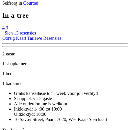
Selfsorg in
Courtrai
In-a-tree
4.9
Sien 13 resensies
Oorsig
Kaart
Tariewe
Resensies
2 gaste
1 slaapkamer
1 bed
1 badkamer
Gratis kansellasie
tot 1 week voor jou verblyf!
Slaapplek vir 2 gaste
Alle ouderdomme is welkom
Inkloktyd: 14:00 tot 19:00
Uitkloktyd: 10:00
10 Savoy Street, Paarl, 7620, Wes-Kaap
Sien kaart