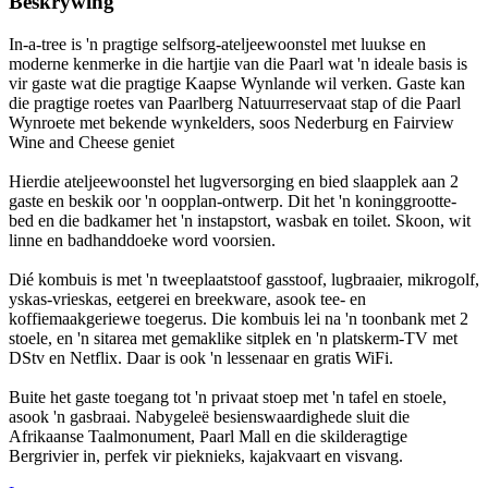
Beskrywing
In-a-tree is 'n pragtige selfsorg-ateljeewoonstel met luukse en
moderne kenmerke in die hartjie van die Paarl wat 'n ideale basis is
vir gaste wat die pragtige Kaapse Wynlande wil verken. Gaste kan
die pragtige roetes van Paarlberg Natuurreservaat stap of die Paarl
Wynroete met bekende wynkelders, soos Nederburg en Fairview
Wine and Cheese geniet
Hierdie ateljeewoonstel het lugversorging en bied slaapplek aan 2
gaste en beskik oor 'n oopplan-ontwerp. Dit het 'n koninggrootte-
bed en die badkamer het 'n instapstort, wasbak en toilet. Skoon, wit
linne en badhanddoeke word voorsien.
Dié kombuis is met 'n tweeplaatstoof gasstoof, lugbraaier, mikrogolf,
yskas-vrieskas, eetgerei en breekware, asook tee- en
koffiemaakgeriewe toegerus. Die kombuis lei na 'n toonbank met 2
stoele, en 'n sitarea met gemaklike sitplek en 'n platskerm-TV met
DStv en Netflix. Daar is ook 'n lessenaar en gratis WiFi.
Buite het gaste toegang tot 'n privaat stoep met 'n tafel en stoele,
asook 'n gasbraai. Nabygeleë besienswaardighede sluit die
Afrikaanse Taalmonument, Paarl Mall en die skilderagtige
Bergrivier in, perfek vir pieknieks, kajakvaart en visvang.