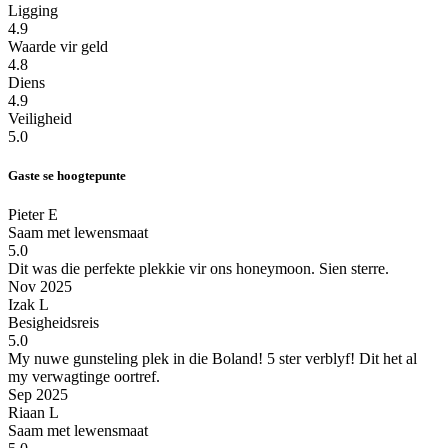
Ligging
4.9
Waarde vir geld
4.8
Diens
4.9
Veiligheid
5.0
Gaste se hoogtepunte
Pieter E
Saam met lewensmaat
5.0
Dit was die perfekte plekkie vir ons honeymoon.
Sien sterre.
Nov 2025
Izak L
Besigheidsreis
5.0
My nuwe gunsteling plek in die Boland!
5 ster verblyf! Dit het al
my verwagtinge oortref.
Sep 2025
Riaan L
Saam met lewensmaat