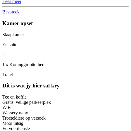
Lees meer
Bespreek
Kamer-opset
Slaapkamer
En suite
2
1 x Koninggrootte-bed
Toilet
Dít is wat jy hier sal kry
Tee en koffie
Gratis, veilige parkeerplek
WiFi
Wassery naby
Troeteldiere op versoek
Mooi uitsig
Vervoerdienste