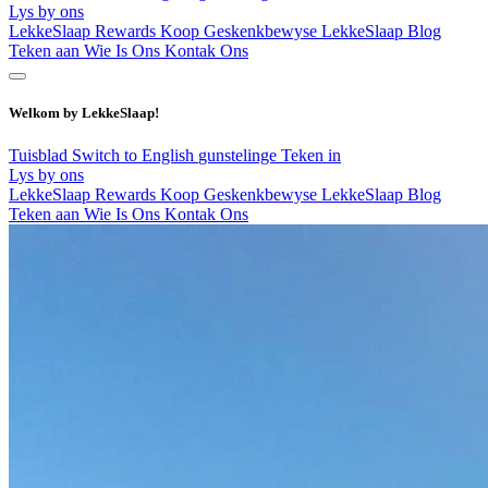
Lys by ons
LekkeSlaap Rewards
Koop Geskenkbewyse
LekkeSlaap Blog
Teken aan
Wie Is Ons
Kontak Ons
Welkom by LekkeSlaap!
Tuisblad
Switch to English
gunstelinge
Teken in
Lys by ons
LekkeSlaap Rewards
Koop Geskenkbewyse
LekkeSlaap Blog
Teken aan
Wie Is Ons
Kontak Ons