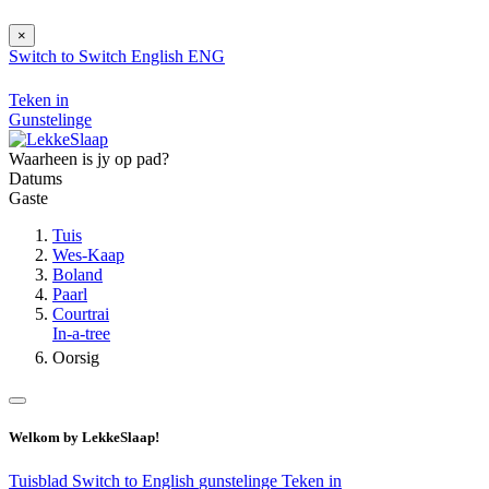
×
Switch to
Switch
English
ENG
Teken in
Gunstelinge
Waarheen is jy op pad?
Datums
Gaste
Tuis
Wes-Kaap
Boland
Paarl
Courtrai
In-a-tree
Oorsig
Welkom by LekkeSlaap!
Tuisblad
Switch to English
gunstelinge
Teken in