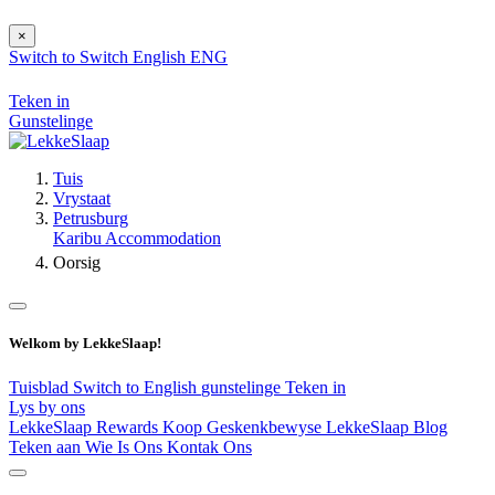
×
Switch to
Switch
English
ENG
Teken in
Gunstelinge
Tuis
Vrystaat
Petrusburg
Karibu Accommodation
Oorsig
Welkom by LekkeSlaap!
Tuisblad
Switch to English
gunstelinge
Teken in
Lys by ons
LekkeSlaap Rewards
Koop Geskenkbewyse
LekkeSlaap Blog
Teken aan
Wie Is Ons
Kontak Ons