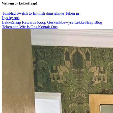
Welkom by LekkeSlaap!
Tuisblad
Switch to English
gunstelinge
Teken in
Lys by ons
LekkeSlaap Rewards
Koop Geskenkbewyse
LekkeSlaap Blog
Teken aan
Wie Is Ons
Kontak Ons