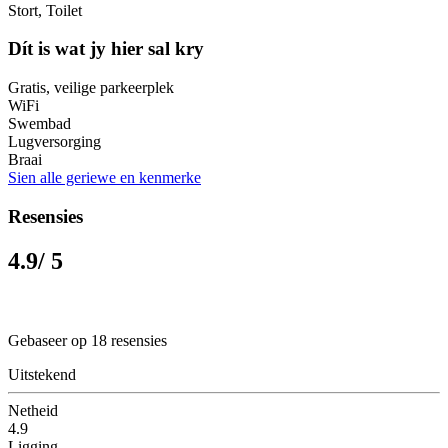
Stort, Toilet
Dít is wat jy hier sal kry
Gratis, veilige parkeerplek
WiFi
Swembad
Lugversorging
Braai
Sien alle geriewe en kenmerke
Resensies
4.9
/ 5
Gebaseer op 18 resensies
Uitstekend
Netheid
4.9
Ligging