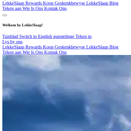
LekkeSlaap Rewards
Koop Geskenkbewyse
LekkeSlaap Blog
Teken aan
Wie Is Ons
Kontak Ons
Welkom by LekkeSlaap!
Tuisblad
Switch to English
gunstelinge
Teken in
Lys by ons
LekkeSlaap Rewards
Koop Geskenkbewyse
LekkeSlaap Blog
Teken aan
Wie Is Ons
Kontak Ons