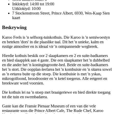
Inkloktyd: 14:00 tot 19:00
Uitkloktyd: 10:00
7 Stockenstroom Street, Prince Albert, 6930, Wes-Kaap
Sien
kaart
Beskrywing
Karoo Feels is 'n selfsorg-tuinkothuis. Die Karoo is 'n semiwoestyn
en beteken 'dors' in die plaaslike taal. Dit het 'n unieke, kalm en
rustige atmosfeer en is ideaal vir 'n ontspannende wegbreek.
Hierdie kothuis beskik oor 2 slaapkamers en 2 en suite-badkamers
en bied slaapplek aan 4 gaste. Die een slaapkamer het 'n dubbelbed
en die ander het 'n koningingrootte-bed. Beide en suite-badkamers
het 'n stort. Die oopplan-leefarea het 'n kombuisie en 'n sitarea sowel
as 'n eetarea buite op die stoep. Die kombuisie is met 'n yskas,
mikrogolfoond, broodrooster en 'n ketel toegerus. Alle eetgerei en
breekware word voorsien.
Die kothuis lei na 'n stoep met braaigeriewe en bied direkte toegang
tot die tuin en swembadarea.
Gaste kan die Fransie Pienaar Museum of een van die vele
restaurante soos die Prince Albert Cafe, The Rude Chef, Karoo