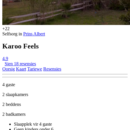
+22
Selfsorg in
Prins Albert
Karoo Feels
4.9
Sien 18 resensies
Oorsig
Kaart
Tariewe
Resensies
4 gaste
2 slaapkamers
2 beddens
2 badkamers
Slaapplek vir 4 gaste
Geen kinders onder 6