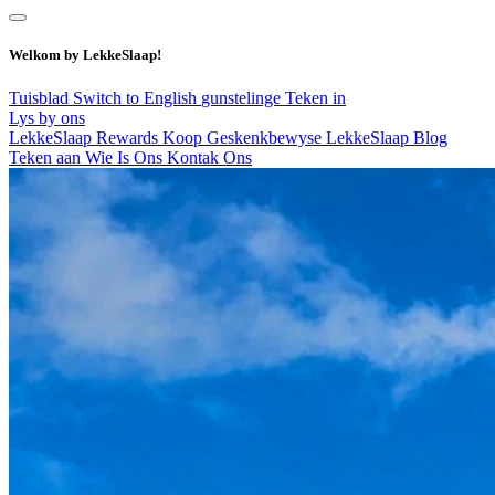
Welkom by LekkeSlaap!
Tuisblad
Switch to English
gunstelinge
Teken in
Lys by ons
LekkeSlaap Rewards
Koop Geskenkbewyse
LekkeSlaap Blog
Teken aan
Wie Is Ons
Kontak Ons