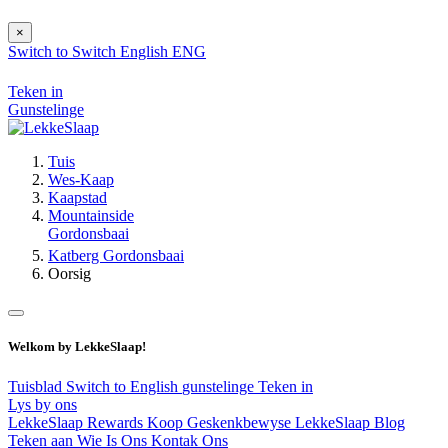
×
Switch to
Switch
English
ENG
Teken in
Gunstelinge
Tuis
Wes-Kaap
Kaapstad
Mountainside
Gordonsbaai
Katberg Gordonsbaai
Oorsig
Welkom by LekkeSlaap!
Tuisblad
Switch to English
gunstelinge
Teken in
Lys by ons
LekkeSlaap Rewards
Koop Geskenkbewyse
LekkeSlaap Blog
Teken aan
Wie Is Ons
Kontak Ons