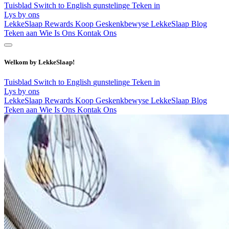
Tuisblad
Switch to English
gunstelinge
Teken in
Lys by ons
LekkeSlaap Rewards
Koop Geskenkbewyse
LekkeSlaap Blog
Teken aan
Wie Is Ons
Kontak Ons
Welkom by LekkeSlaap!
Tuisblad
Switch to English
gunstelinge
Teken in
Lys by ons
LekkeSlaap Rewards
Koop Geskenkbewyse
LekkeSlaap Blog
Teken aan
Wie Is Ons
Kontak Ons