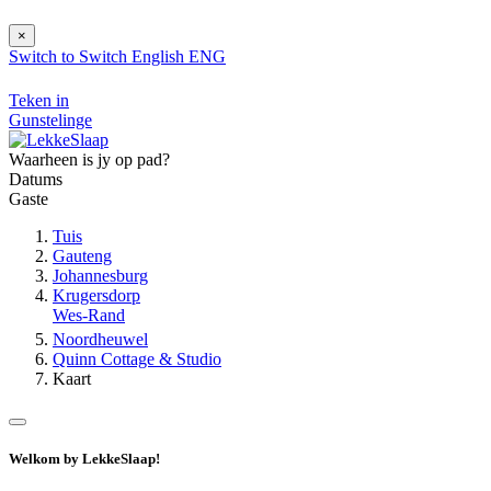
×
Switch to
Switch
English
ENG
Teken in
Gunstelinge
Waarheen is jy op pad?
Datums
Gaste
Tuis
Gauteng
Johannesburg
Krugersdorp
Wes-Rand
Noordheuwel
Quinn Cottage & Studio
Kaart
Welkom by LekkeSlaap!